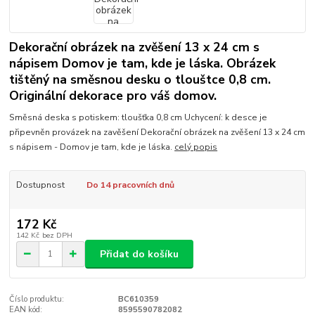
Dekorační obrázek na zvěšení 13 x 24 cm s
nápisem Domov je tam, kde je láska. Obrázek
tištěný na směsnou desku o tlouštce 0,8 cm.
Originální dekorace pro váš domov.
Směsná deska s potiskem: tloušťka 0,8 cm Uchycení: k desce je
připevněn provázek na zavěšení Dekorační obrázek na zvěšení 13 x 24 cm
s nápisem - Domov je tam, kde je láska.
celý popis
Dostupnost
Do 14 pracovních dnů
172 Kč
142 Kč
bez DPH
Přidat do košíku
Číslo produktu:
BC610359
EAN kód:
8595590782082