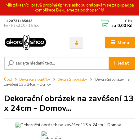
Milí zákazníci, právě probíhá úprava eshopu omlouvám se za případné
komplikace Děkujeme za pochopení 💙
0
ks
+420731485643
za
0,00 Kč
Po - Pá od 10 - 16 hod.
Menu
Hledat
Úvod
Dekorace a doplňky
Dekorační obrázky
Dekorační obrázek na
zavěšení 13 x 24cm - Domov...
Dekorační obrázek na zavěšení 13
x 24cm - Domov...