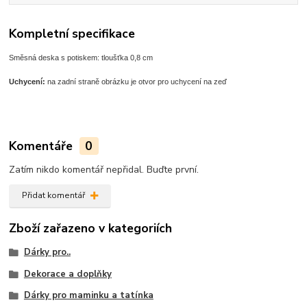
Kompletní specifikace
Směsná deska s potiskem: tloušťka 0,8 cm
Uchycení:
na zadní straně obrázku je otvor pro uchycení na zeď
Komentáře
0
Zatím nikdo komentář nepřidal. Buďte první.
Přidat komentář
Zboží zařazeno v kategoriích
Dárky pro..
Dekorace a doplňky
Dárky pro maminku a tatínka