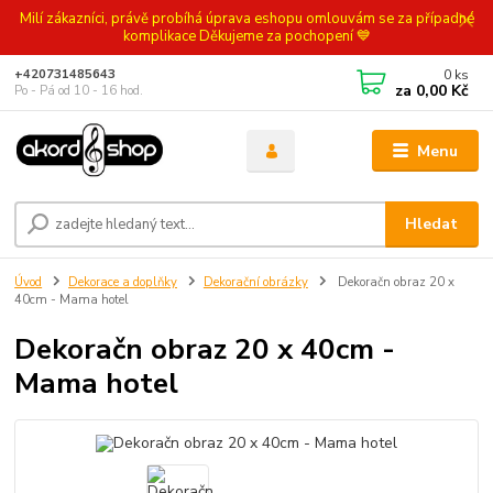
Milí zákazníci, právě probíhá úprava eshopu omlouvám se za případné
komplikace Děkujeme za pochopení 💙
0
ks
+420731485643
za
0,00 Kč
Po - Pá od 10 - 16 hod.
Menu
Hledat
Úvod
Dekorace a doplňky
Dekorační obrázky
Dekoračn obraz 20 x
40cm - Mama hotel
Dekoračn obraz 20 x 40cm -
Mama hotel