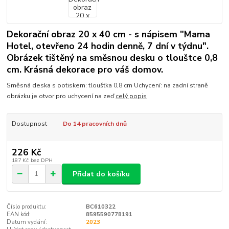
Dekorační obraz 20 x 40 cm - s nápisem "Mama
Hotel, otevřeno 24 hodin denně, 7 dní v týdnu".
Obrázek tištěný na směsnou desku o tlouštce 0,8
cm. Krásná dekorace pro váš domov.
Směsná deska s potiskem: tloušťka 0,8 cm Uchycení: na zadní straně
obrázku je otvor pro uchycení na zeď
celý popis
Dostupnost
Do 14 pracovních dnů
226 Kč
187 Kč
bez DPH
Přidat do košíku
Číslo produktu:
BC610322
EAN kód:
8595590778191
Datum vydání:
2023