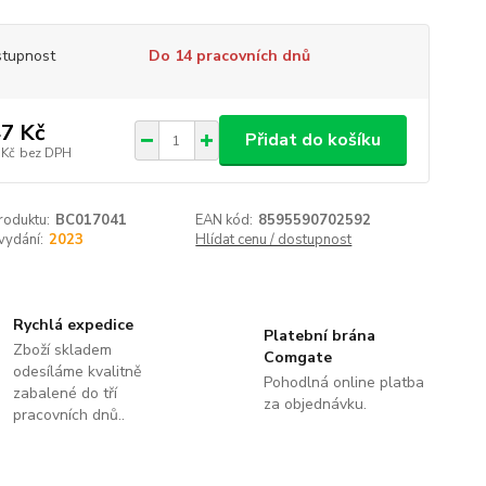
tupnost
Do 14 pracovních dnů
7 Kč
Přidat do košíku
 Kč
bez DPH
roduktu:
BC017041
EAN kód:
8595590702592
vydání:
2023
Hlídat cenu / dostupnost
Rychlá expedice
Platební brána
Zboží skladem
Comgate
odesíláme kvalitně
Pohodlná online platba
zabalené do tří
za objednávku.
pracovních dnů..