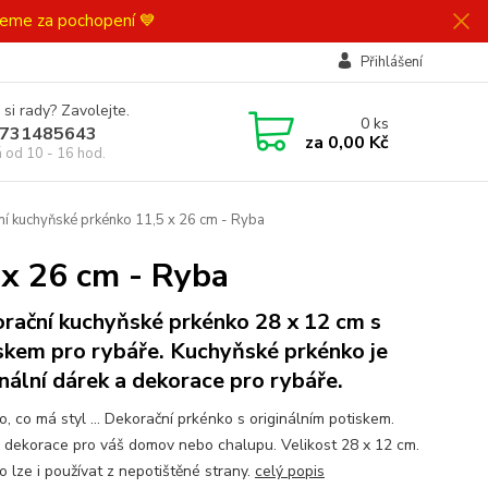
ujeme za pochopení 💙
Přihlášení
 si rady? Zavolejte.
0
ks
731485643
za
0,00 Kč
á od 10 - 16 hod.
ní kuchyňské prkénko 11,5 x 26 cm - Ryba
 x 26 cm - Ryba
rační kuchyňské prkénko 28 x 12 cm s
skem pro rybáře. Kuchyňské prkénko je
inální dárek a dekorace pro rybáře.
, co má styl ... Dekorační prkénko s originálním potiskem.
 dekorace pro váš domov nebo chalupu. Velikost 28 x 12 cm.
o lze i používat z nepotištěné strany.
celý popis