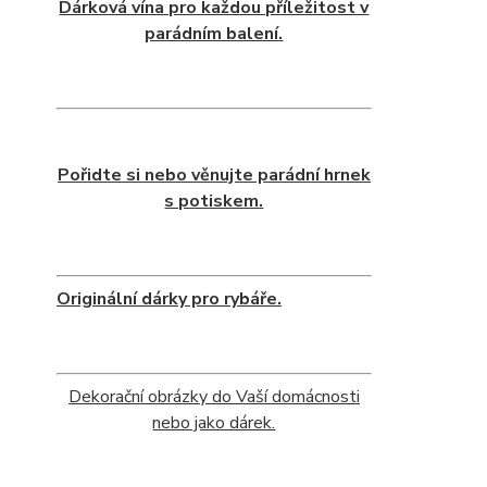
Dárková vína pro každou příležitost v
parádním balení.
Pořidte si nebo věnujte parádní hrnek
s potiskem.
Originální dárky pro rybáře.
Dekorační obrázky do Vaší domácnosti
nebo jako dárek.