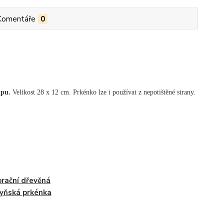
Komentáře
0
upu.
Velikost 28 x 12 cm. Prkénko lze i používat z nepotištěné strany.
rační dřevěná
yňská prkénka