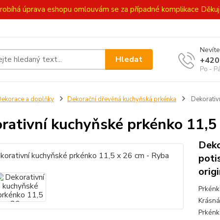
ě probíhá úprava eshopu omlouvám se za případné komplikace Děk
Nevíte
Hledat
+420
Po - P
ekorace a doplňky
Dekorační dřevěná kuchyňská prkénka
Dekorativ
rativní kuchyňské prkénko 11,5
Deko
poti
orig
Prkénko
Krásná
Prkénk