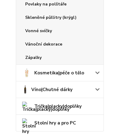
Povlaky na polštáře
Skleněné půllitry (krýgl)
Vonné svíčky
Vánoční dekorace
Zápalky
Kosmetika|péče o tělo
Víno|Chutné dárky
Trička|placky|doplňky
Stolní hry a pro PC