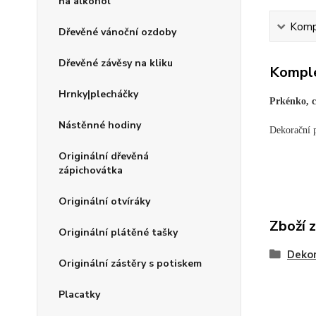
na alkohol
Kompl
Dřevěné vánoční ozdoby
Dřevěné závěsy na kliku
Komple
Hrnky|plecháčky
Prkénko, co
Nástěnné hodiny
Dekorační 
Originální dřevěná
zápichovátka
Originální otvíráky
Zboží 
Originální plátěné tašky
Dekor
Originální zástěry s potiskem
Placatky