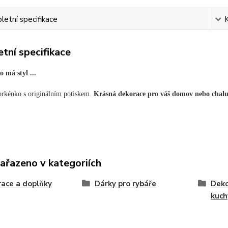
etní specifikace
tní specifikace
 má styl ...
prkénko s originálním potiskem.
Krásná dekorace pro váš domov nebo chal
zařazeno v kategoriích
ace a doplňky
Dárky pro rybáře
Deko
kuch