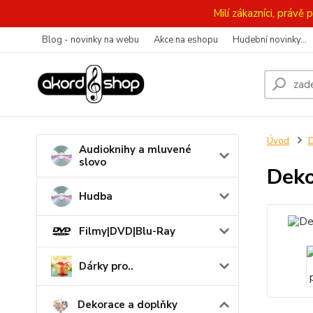
Milí zákazníci, práv
Blog - novinky na webu
Akce na eshopu
Hudební novinky...
Úvod
D
Audioknihy a mluvené
slovo
Deko
Hudba
Filmy|DVD|Blu-Ray
Dárky pro..
Dekorace a doplňky