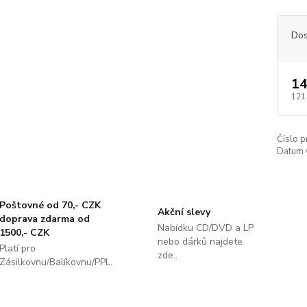
Dos
14
121
Číslo p
Datum 
Poštovné od 70,- CZK
Akční slevy
doprava zdarma od
Nabídku CD/DVD a LP
1500,- CZK
nebo dárků najdete
Platí pro
zde..
Zásilkovnu/Balíkovnu/PPL.