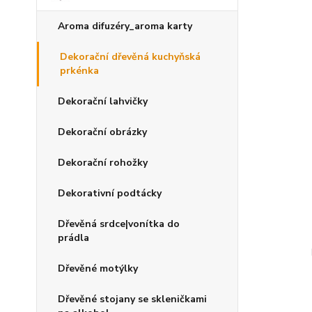
Aroma difuzéry_aroma karty
Dekorační dřevěná kuchyňská
prkénka
Dekorační lahvičky
Dekorační obrázky
Dekorační rohožky
Dekorativní podtácky
Dřevěná srdce|vonítka do
prádla
Dřevěné motýlky
Dřevěné stojany se skleničkami