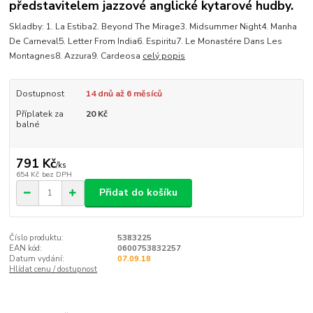
představitelem jazzové anglické kytarové hudby.
Skladby: 1. La Estiba2. Beyond The Mirage3. Midsummer Night4. Manha
De Carneval5. Letter From India6. Espiritu7. Le Monastére Dans Les
Montagnes8. Azzura9. Cardeosa
celý popis
Dostupnost
14 dnů až 6 měsíců
Příplatek za
20 Kč
balné
791 Kč
/
ks
654 Kč
bez DPH
Přidat do košíku
Číslo produktu:
5383225
EAN kód:
0600753832257
Datum vydání:
07.09.18
Hlídat cenu / dostupnost