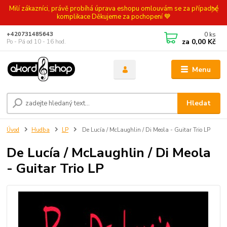
Milí zákazníci, právě probíhá úprava eshopu omlouvám se za případné
komplikace Děkujeme za pochopení 💙
0
ks
+420731485643
za
0,00 Kč
Po - Pá od 10 - 16 hod.
Menu
Hledat
Úvod
Hudba
LP
De Lucía / McLaughlin / Di Meola - Guitar Trio LP
De Lucía / McLaughlin / Di Meola
- Guitar Trio LP