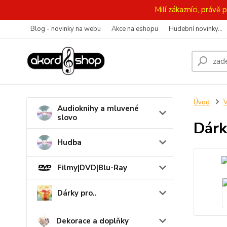
Milí zákazníci, práv
Blog - novinky na webu
Akce na eshopu
Hudební novinky...
Úvod
V
Audioknihy a mluvené
slovo
Dárk
Hudba
Filmy|DVD|Blu-Ray
Dárky pro..
Dekorace a doplňky