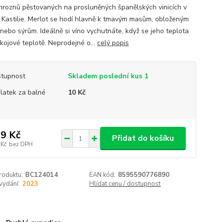
 hroznů pěstovaných na prosluněných španělských vinicích v
i Kastilie. Merlot se hodí hlavně k tmavým masům, obloženým
nebo sýrům. Ideálně si víno vychutnáte, když se jeho teplota
okojové teplotě. Neprodejné o...
celý popis
tupnost
Skladem poslední kus 1
platek za balné
10 Kč
9 Kč
Přidat do košíku
 Kč
bez DPH
roduktu:
BC124014
EAN kód:
8595590776890
vydání:
2023
Hlídat cenu / dostupnost