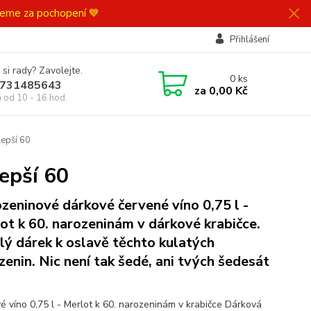
ujeme za pochopení 💙
Přihlášení
 si rady? Zavolejte.
0
ks
731485643
za
0,00 Kč
á od 10 - 16 hod.
lepší 60
lepší 60
zeninové dárkové červené víno 0,75 l -
ot k 60. narozeninám v dárkové krabičce.
lý dárek k oslavě těchto kulatých
zenin. Nic není tak šedé, ani tvých šedesát
é víno 0,75 l - Merlot k 60. narozeninám v krabičce Dárková