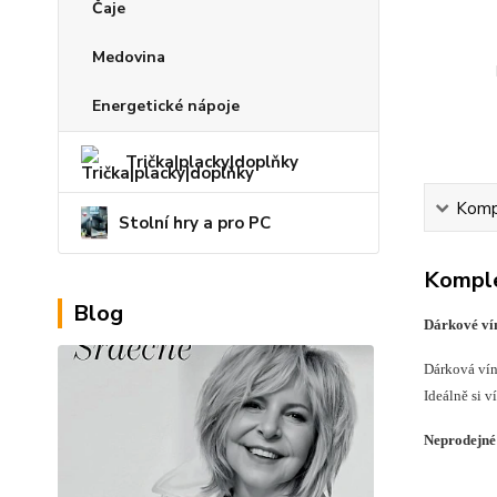
Čaje
Medovina
Energetické nápoje
Trička|placky|doplňky
Kompl
Stolní hry a pro PC
Komple
Blog
Dárkové vín
Dárková vín
Ideálně si v
Neprodejné 