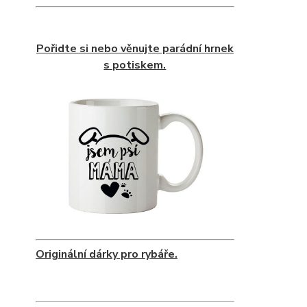
Pořidte si nebo věnujte parádní hrnek
s potiskem.
Originální dárky pro rybáře.