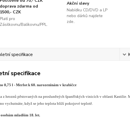
Poštovné od 70,- CZK
Akční slevy
doprava zdarma od
Nabídku CD/DVD a LP
1500,- CZK
nebo dárků najdete
Platí pro
zde..
Zásilkovnu/Balíkovnu/PPL.
etní specifikace
tní specifikace
o 0,75 l - Merlot k 60. narozeninám v krabičce
a z hroznů pěstovaných na prosluněných španělských vinicích v oblasti Kastilie
íno vychutnáte, když se jeho teplota blíží pokojové teplotě.
osobám mladším 18. let.