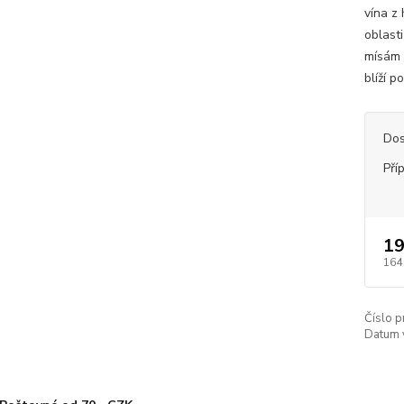
vína z
oblast
mísám 
blíží p
Dos
Pří
19
164
Číslo p
Datum 