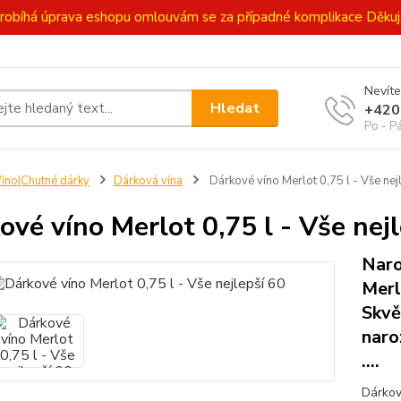
ě probíhá úprava eshopu omlouvám se za případné komplikace Děk
Nevíte
Hledat
+420
Po - P
íno|Chutné dárky
Dárková vína
Dárkové víno Merlot 0,75 l - Vše nej
ové víno Merlot 0,75 l - Vše nej
Naro
Merl
Skvě
naro
....
Dárkov