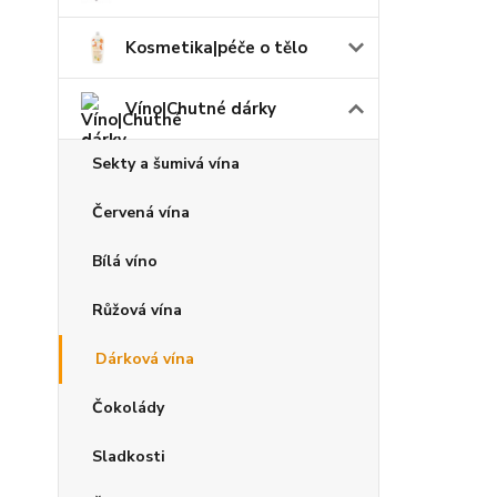
Kosmetika|péče o tělo
Víno|Chutné dárky
Sekty a šumivá vína
Červená vína
Bílá víno
Růžová vína
Dárková vína
Čokolády
Sladkosti