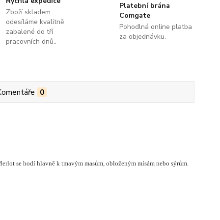
Rychlá expedice
Platební brána
Zboží skladem
Comgate
odesíláme kvalitně
Pohodlná online platba
zabalené do tří
za objednávku.
pracovních dnů..
Komentáře
0
. Merlot se hodí hlavně k tmavým masům, obloženým mísám nebo sýrům.