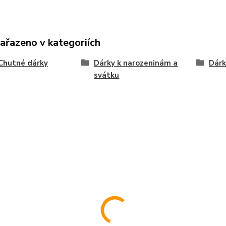
zařazeno v kategoriích
Chutné dárky
Dárky k narozeninám a
Dárk
svátku