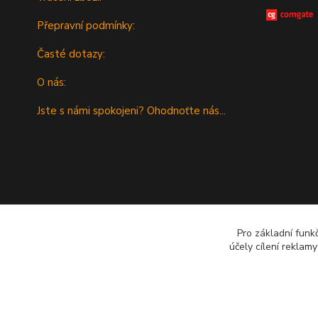
Přepravní podmínky:
Časté dotazy:
O nás:
Jste s námi spokojeni? Ohodnoťte nás...
Pro základní funk
účely cílení reklam