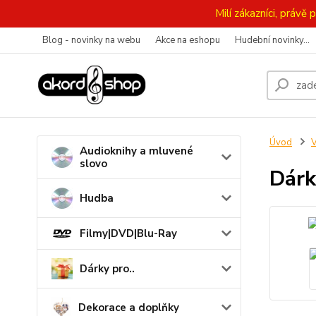
Milí zákazníci, práv
Blog - novinky na webu
Akce na eshopu
Hudební novinky...
Úvod
V
Audioknihy a mluvené
slovo
Dárk
Hudba
Filmy|DVD|Blu-Ray
Dárky pro..
Dekorace a doplňky