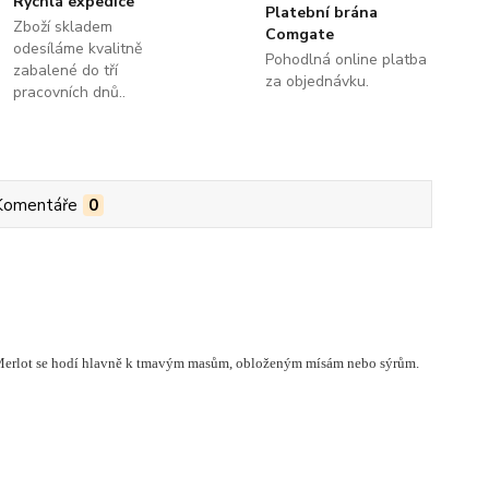
Rychlá expedice
Platební brána
Zboží skladem
Comgate
odesíláme kvalitně
Pohodlná online platba
zabalené do tří
za objednávku.
pracovních dnů..
Komentáře
0
. Merlot se hodí hlavně k tmavým masům, obloženým mísám nebo sýrům.