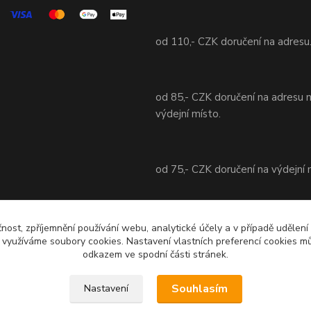
od 110,- CZK doručení na adresu
od 85,- CZK doručení na adresu 
výdejní místo.
od 75,- CZK doručení na výdejní 
od 70,- CZK doručení na adresu 
čnost, zpříjemnění používání webu, analytické účely a v případě udělení
y využíváme soubory cookies. Nastavení vlastních preferencí cookies mů
výdejní místo.
odkazem ve spodní části stránek.
Souhlasím
Nastavení