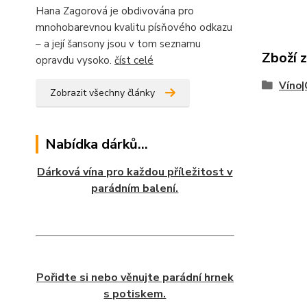
Hana Zagorová je obdivována pro
mnohobarevnou kvalitu písňového odkazu
– a její šansony jsou v tom seznamu
Zboží 
opravdu vysoko.
číst celé
Víno|
Zobrazit všechny články
Nabídka dárků...
Dárková vína pro každou příležitost v
parádním balení.
Pořidte si nebo věnujte parádní hrnek
s potiskem.