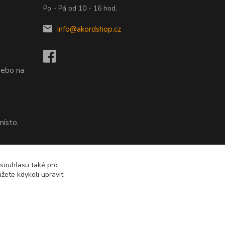
Po - Pá od 10 - 16 hod.
info@akordshop.cz
.
nebo na
místo.
nebo na
 souhlasu také pro
žete kdykoli upravit