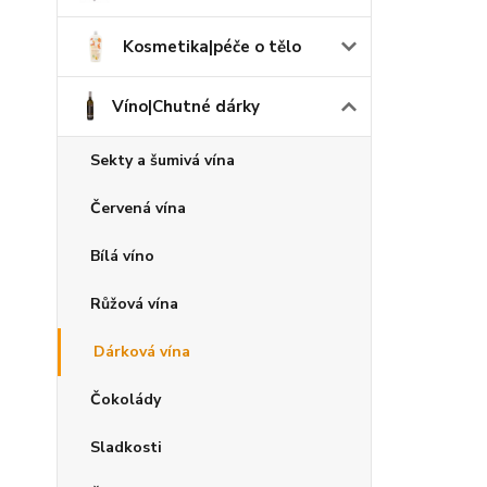
Kosmetika|péče o tělo
Víno|Chutné dárky
Sekty a šumivá vína
Červená vína
Bílá víno
Růžová vína
Dárková vína
Čokolády
Sladkosti