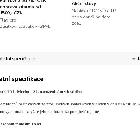
Poštovné od 70,- CZK
Akční slevy
doprava zdarma od
Nabídku CD/DVD a LP
1500,- CZK
nebo dárků najdete
Platí pro
zde..
Zásilkovnu/Balíkovnu/PPL.
etní specifikace
tní specifikace
o 0,75 l - Merlot k 30. narozeninám v krabičce
a z hroznů pěstovaných na prosluněných španělských vinicích v oblasti Kastilie
íno vychutnáte, když se jeho teplota blíží pokojové teplotě.
 osobám mladším 18 let.