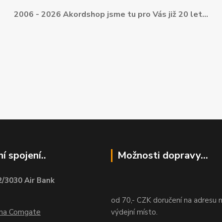
2006 - 2026 Akordshop jsme tu pro Vás již 20 let...
í spojení..
Možnosti dopravy...
/3030 Air Bank
od 70,- CZK doručení na adresu 
ána Comgate
výdejní místo.