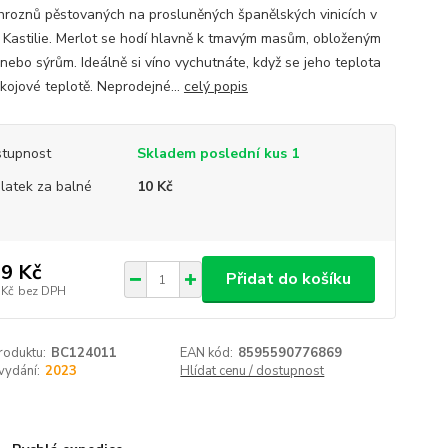
 hroznů pěstovaných na prosluněných španělských vinicích v
i Kastilie. Merlot se hodí hlavně k tmavým masům, obloženým
nebo sýrům. Ideálně si víno vychutnáte, když se jeho teplota
okojové teplotě. Neprodejné...
celý popis
tupnost
Skladem poslední kus 1
platek za balné
10 Kč
9 Kč
Přidat do košíku
 Kč
bez DPH
roduktu:
BC124011
EAN kód:
8595590776869
vydání:
2023
Hlídat cenu / dostupnost