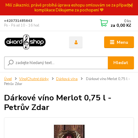
Milí zákazníci, právě probíhá úprava eshopu omlouvám se za případné
komplikace Děkujeme za pochopení 💙
0
ks
+420731485643
za
0,00 Kč
Po - Pá od 10 - 16 hod.
Menu
Hledat
Úvod
Víno|Chutné dárky
Dárková vína
Dárkové víno Merlot 0,75 l -
Petrův Zdar
Dárkové víno Merlot 0,75 l -
Petrův Zdar