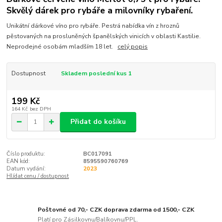
Skvělý dárek pro rybáře a milovníky rybaření.
Unikátní dárkové víno pro rybáře. Pestrá nabídka vín z hroznů
pěstovaných na prosluněných španělských vinicích v oblasti Kastilie.
Neprodejné osobám mladším 18 let.
celý popis
Dostupnost
Skladem poslední kus 1
199 Kč
164 Kč
bez DPH
Přidat do košíku
Číslo produktu:
BC017091
EAN kód:
8595590760769
Datum vydání:
2023
Hlídat cenu / dostupnost
Poštovné od 70,- CZK doprava zdarma od 1500,- CZK
Platí pro Zásilkovnu/Balíkovnu/PPL.