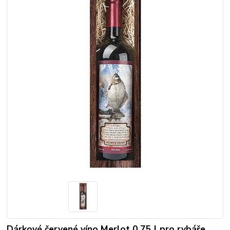
Dárkové červené víno Merlot 0,75 l pro rybáře.