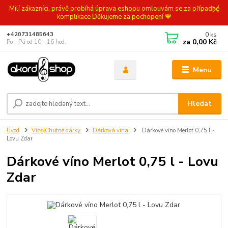
Milí zákazníci, právě probíhá úprava eshopu omlouvám se za případné
komplikace Děkujeme za pochopení 💙
0
ks
+420731485643
za
0,00 Kč
Po - Pá od 10 - 16 hod.
Menu
Hledat
Úvod
Víno|Chutné dárky
Dárková vína
Dárkové víno Merlot 0,75 l -
Lovu Zdar
Dárkové víno Merlot 0,75 l - Lovu
Zdar