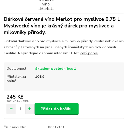
Dárkové červené víno Merlot pro myslivce 0,75 l.
Myslivecké víno je krásný dárek pro myslivce a
milovníky přírody.
Unikátní dárkové víno pro myslivce a milovníky přírody Pestrá nabídka vín
z hroznů pěstovaných na prosluněných španělských vinicích v oblasti
Kastilie. Neprodejné osobám mladším 18 let.
celý popis
Dostupnost
Skladem poslední kus 1
Příplatek za
10 Kč
balné
245 Kč
202 Kč
bez DPH
Přidat do košíku
Číslo produktu:
BC017101