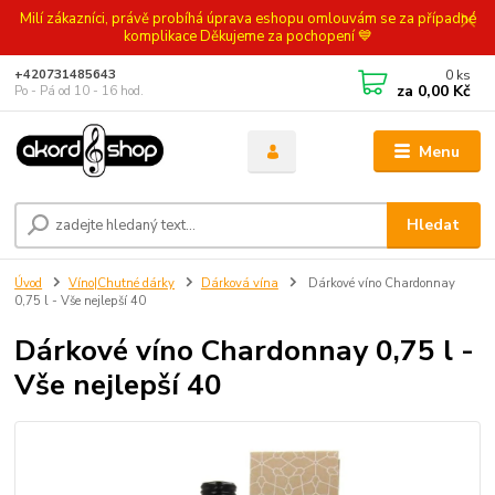
Milí zákazníci, právě probíhá úprava eshopu omlouvám se za případné
komplikace Děkujeme za pochopení 💙
0
ks
+420731485643
za
0,00 Kč
Po - Pá od 10 - 16 hod.
Menu
Hledat
Úvod
Víno|Chutné dárky
Dárková vína
Dárkové víno Chardonnay
0,75 l - Vše nejlepší 40
Dárkové víno Chardonnay 0,75 l -
Vše nejlepší 40