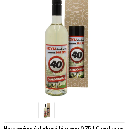
Narozeninové dárkové bílé víno 0,75 l Chardonnay