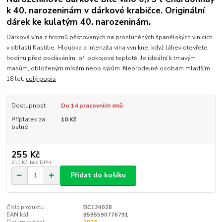
k 40. narozeninám v dárkové krabičce. Originální
dárek ke kulatým 40. narozeninám.
Dárková vína z hroznů pěstovaných na prosluněných španělských vinicích
v oblasti Kastilie. Hloubka a intenzita vína vynikne, když láhev otevřete
hodinu před podáváním, při pokojové teplotě. Je ideální k tmavým
masům, obloženým mísám nebo sýrům. Neprodejné osobám mladším
18 let.
celý popis
Dostupnost
Do 14 pracovních dnů
Příplatek za
10 Kč
balné
255 Kč
211 Kč
bez DPH
Přidat do košíku
Číslo produktu:
BC124028
EAN kód:
8595590776791