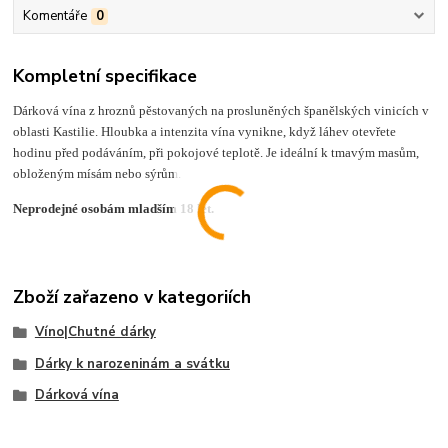
Komentáře
0
Kompletní specifikace
Dárková vína z hroznů pěstovaných na prosluněných španělských vinicích v
oblasti Kastilie. Hloubka a intenzita vína vynikne, když láhev otevřete
hodinu před podáváním, při pokojové teplotě. Je ideální k tmavým masům,
obloženým mísám nebo sýrům.
Neprodejné osobám mladším 18 let.
Zboží zařazeno v kategoriích
Víno|Chutné dárky
Dárky k narozeninám a svátku
Dárková vína