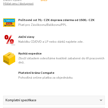
Datum vydání:
2023
Hlídat cenu / dostupnost
Poštovné od 70,- CZK doprava zdarma od 1500,- CZK
Platí pro Zásilkovnu/Balíkovnu/PPL.
Akční slevy
Nabídku CD/DVD a LP nebo dárků najdete zde..
Rychlá expedice
Zboží skladem odesíláme kvalitně zabalené do tří pracovních
dnů..
Platební brána Comgate
Pohodlná online platba za objednávku.
Kompletní specifikace