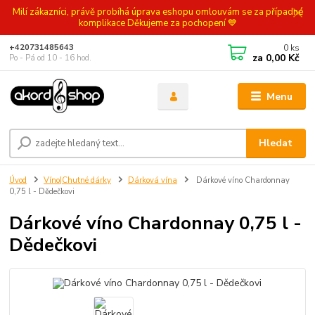
Milí zákazníci, právě probíhá úprava eshopu omlouvám se za případné
komplikace Děkujeme za pochopení 💙
0
ks
+420731485643
za
0,00 Kč
Po - Pá od 10 - 16 hod.
Menu
Hledat
Úvod
Víno|Chutné dárky
Dárková vína
Dárkové víno Chardonnay
0,75 l - Dědečkovi
Dárkové víno Chardonnay 0,75 l -
Dědečkovi