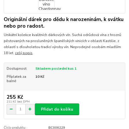
Originální dárek pro dědu k narozeninám, k svátku
nebo pro radost.
Unikátní kolekce kvalitních dárkových vín. Suchá odrůdová vína z hroznů
pěstovaných na prosluněných španělských vinicích v oblasti Kastilie, z
oblastí s dlouholetou tradicí výroby vín. Neprodejné osobám mladším
18 let.
celý popis
Dostupnost
Skladem poslední kus 1
Příplatek za
10 Kč
balné
255 Kč
211 Kč
bez DPH
Přidat do košíku
Číslo produktu:
BC006229