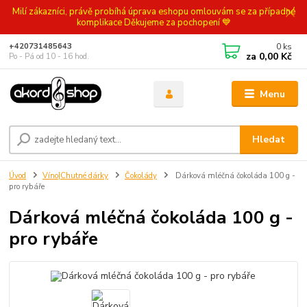
Milí zákazníci, právě probíhá úprava eshopu omlouvám se za případné
komplikace Děkujeme za pochopení 💙
0
ks
+420731485643
za
0,00 Kč
Po - Pá od 10 - 16 hod.
Menu
Hledat
Úvod
Víno|Chutné dárky
Čokolády
Dárková mléčná čokoláda 100 g -
pro rybáře
Dárková mléčná čokoláda 100 g -
pro rybáře