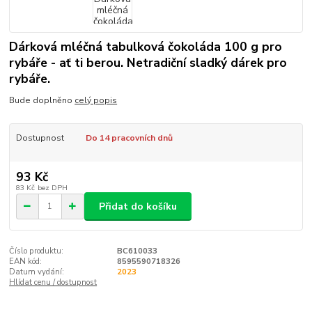
Dárková mléčná tabulková čokoláda 100 g pro
rybáře - ať ti berou. Netradiční sladký dárek pro
rybáře.
Bude doplněno
celý popis
Dostupnost
Do 14 pracovních dnů
93 Kč
83 Kč
bez DPH
Přidat do košíku
Číslo produktu:
BC610033
EAN kód:
8595590718326
Datum vydání:
2023
Hlídat cenu / dostupnost