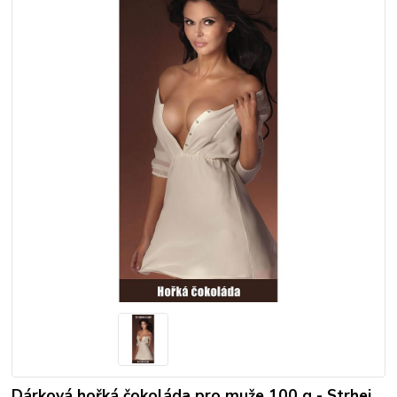
Dárková hořká čokoláda pro muže 100 g - Strhej