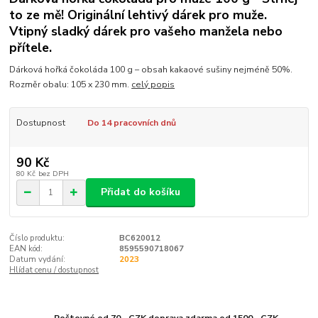
to ze mě! Originální lehtivý dárek pro muže.
Vtipný sladký dárek pro vašeho manžela nebo
přítele.
Dárková hořká čokoláda 100 g – obsah kakaové sušiny nejméně 50%.
Rozměr obalu: 105 x 230 mm.
celý popis
Dostupnost
Do 14 pracovních dnů
90 Kč
80 Kč
bez DPH
Přidat do košíku
Číslo produktu:
BC620012
EAN kód:
8595590718067
Datum vydání:
2023
Hlídat cenu / dostupnost