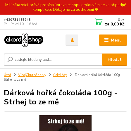
Milí zákazníci, právě probíhá úprava eshopu omlouvám se za případné
komplikace Děkujeme za pochopení 💙
0
ks
+420731485643
za
0,00 Kč
Po - Pá od 10 - 16 hod.
Menu
Hledat
Úvod
Víno|Chutné dárky
Čokolády
Dárková hořká čokoláda 100g -
Strhej to ze mě
Dárková hořká čokoláda 100g -
Strhej to ze mě