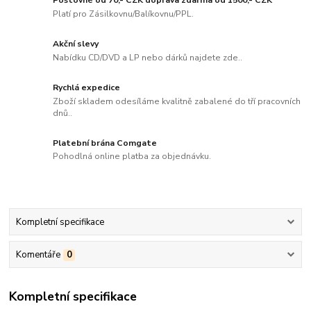
Poštovné od 70,- CZK doprava zdarma od 1500,- CZK
Platí pro Zásilkovnu/Balíkovnu/PPL.
Akční slevy
Nabídku CD/DVD a LP nebo dárků najdete zde..
Rychlá expedice
Zboží skladem odesíláme kvalitně zabalené do tří pracovních
dnů..
Platební brána Comgate
Pohodlná online platba za objednávku.
Kompletní specifikace
Komentáře
0
Kompletní specifikace