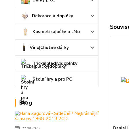
Dárky pro..
Dekorace a doplňky
Souvise
Kosmetika|péče o tělo
Víno|Chutné dárky
Trička|placky|doplňky
Stolní hry a pro PC
Blog
Daniel 
22.09.2025