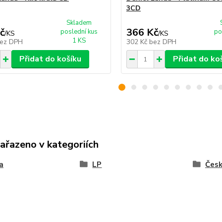
3CD
Skladem
č
366 Kč
poslední kus
po
/
KS
/
KS
1 KS
ez DPH
302 Kč
bez DPH
Přidat do košíku
Přidat do ko
zařazeno v kategoriích
a
LP
Čes