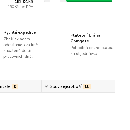
182 Kč
/
KS
150 Kč
bez DPH
Rychlá expedice
Platební brána
Zboží skladem
Comgate
odesíláme kvalitně
Pohodlná online platba
zabalené do tří
za objednávku.
pracovních dnů..
ntáře
0
Související zboží
16