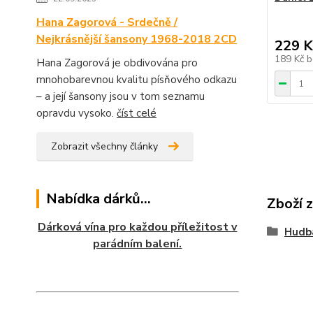
Hana Zagorová - Srdečně /
Nejkrásnější šansony 1968-2018 2CD
229 K
189 Kč
b
Hana Zagorová je obdivována pro
mnohobarevnou kvalitu písňového odkazu
– a její šansony jsou v tom seznamu
opravdu vysoko.
číst celé
Zobrazit všechny články
Nabídka dárků...
Zboží 
Dárková vína pro každou příležitost v
Hudb
parádním balení.