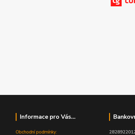
Informace pro Vás...
Bankovn
Obchodní podmínky:
2828922012