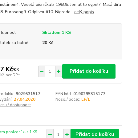
istánem4. Veselá písnička5. 19686. Jen ať to sype!7. Malá díra
ě8. Eurosong9. Odplivnutí10. Nigredo
celý popis
tupnost
Skladem 1 KS
platek za balné
20 Kč
7 Kč
/
KS
Přidat do košíku
 Kč
bez DPH
roduktu:
9029531517
EAN kód:
0190295315177
vydání:
27.04.2020
Nosič / počet:
LP/1
cenu / dostupnost
em poslední kus 1 KS
Přidat do košíku