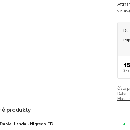
Afghán
v hlav
Dos
Pří
45
378
Číslo p
Datum 
Hlídat 
é produkty
Daniel Landa - Nigredo CD
Sklad