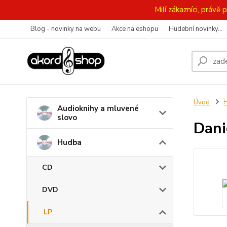
Milí zákazníci, práv
Blog - novinky na webu
Akce na eshopu
Hudební novinky...
Úvod
Audioknihy a mluvené
slovo
Dani
Hudba
CD
DVD
LP