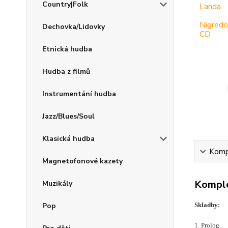
Country|Folk
Dechovka/Lidovky
Etnická hudba
Hudba z filmů
Instrumentání hudba
Jazz/Blues/Soul
Klasická hudba
Kompl
Magnetofonové kazety
Komple
Muzikály
Pop
Skladby:
1. Prolog