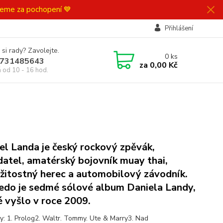
ujeme za pochopení 💙
Přihlášení
 si rady? Zavolejte.
0
ks
731485643
za
0,00 Kč
á od 10 - 16 hod.
el Landa je český rockový zpěvák,
datel, amatérský bojovník muay thai,
ežitostný herec a automobilový závodník.
edo je sedmé sólové album Daniela Landy,
é vyšlo v roce 2009.
y: 1. Prolog2. Waltr. Tommy. Ute & Marry3. Nad