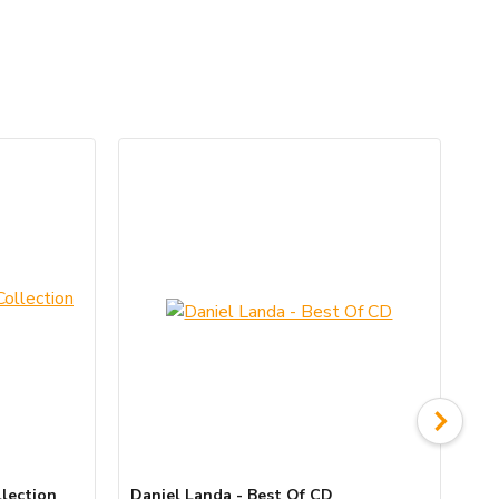
llection
Daniel Landa - Best Of CD
Da