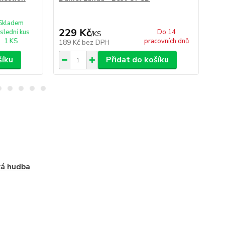
Skladem
229 Kč
2
slední kus
Do 14
/
KS
1 KS
pracovních dnů
189 Kč
bez DPH
18
šíku
Přidat do košíku
ká hudba