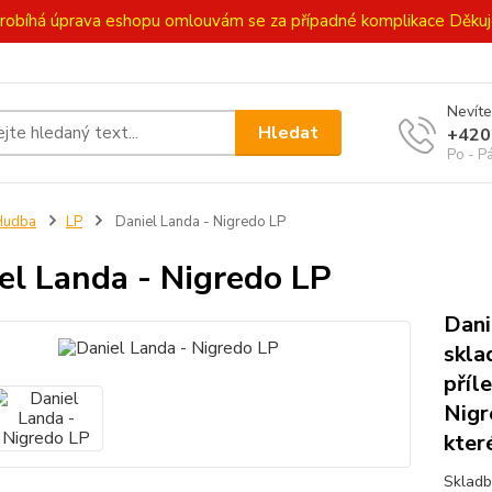
ě probíhá úprava eshopu omlouvám se za případné komplikace Děk
Nevíte
Hledat
+420
Po - P
Hudba
LP
Daniel Landa - Nigredo LP
el Landa - Nigredo LP
Dani
skla
příl
Nigr
kter
Skladb