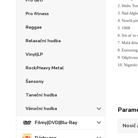
Pro děti
2. Waltr. T
Pro fitness
3. Nad Afgh
4. Veselá pí
Reggae
5. 1968
6. Jen ať to
Relaxační hudba
7. Malá díra
8. Eurosong
Vinyl|LP
9. Odplivnu
10. Nigredo
Rock/Heavy Metal
Šansony
Taneční hudba
Vánoční hudba
Param
Filmy|DVD|Blu-Ray
Nosič 