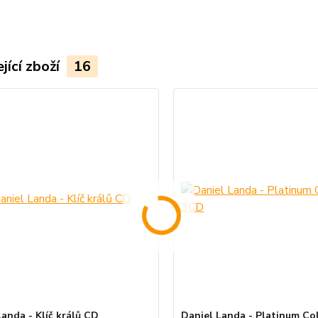
jící zboží
16
Landa - Klíč králů CD
Daniel Landa - Platinum Co