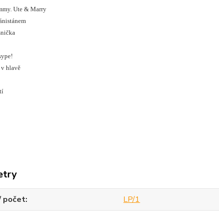
ommy. Ute & Marry
ánistánem
snička
 sype!
 v hlavě
tí
etry
/ počet
LP/1