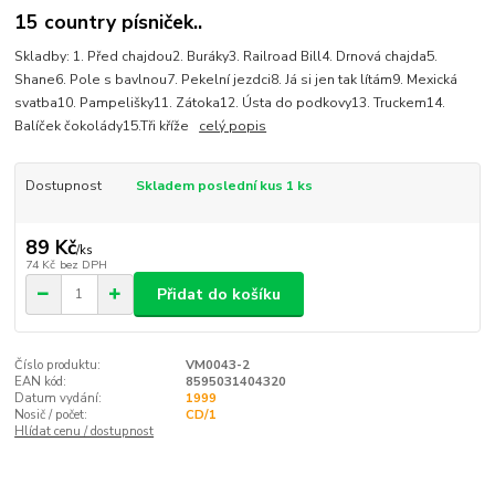
15 country písniček..
Skladby: 1. Před chajdou2. Buráky3. Railroad Bill4. Drnová chajda5.
Shane6. Pole s bavlnou7. Pekelní jezdci8. Já si jen tak lítám9. Mexická
svatba10. Pampelišky11. Zátoka12. Ústa do podkovy13. Truckem14.
Balíček čokolády15.Tři kříže
celý popis
Dostupnost
Skladem poslední kus 1 ks
89 Kč
/
ks
74 Kč
bez DPH
Přidat do košíku
Číslo produktu:
VM0043-2
EAN kód:
8595031404320
Datum vydání:
1999
Nosič / počet:
CD/1
Hlídat cenu / dostupnost