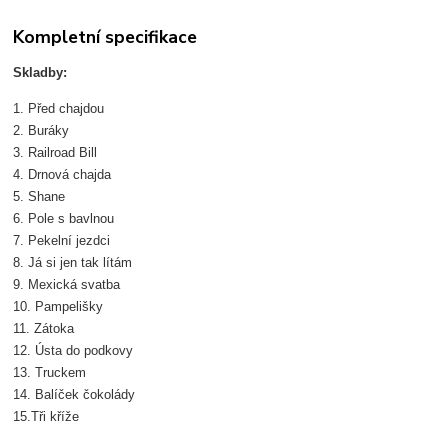
Kompletní specifikace
Skladby:
1. Před chajdou
2. Buráky
3. Railroad Bill
4. Drnová chajda
5. Shane
6. Pole s bavlnou
7. Pekelní jezdci
8. Já si jen tak lítám
9. Mexická svatba
10. Pampelišky
11. Zátoka
12. Ústa do podkovy
13. Truckem
14. Balíček čokolády
15.Tři kříže