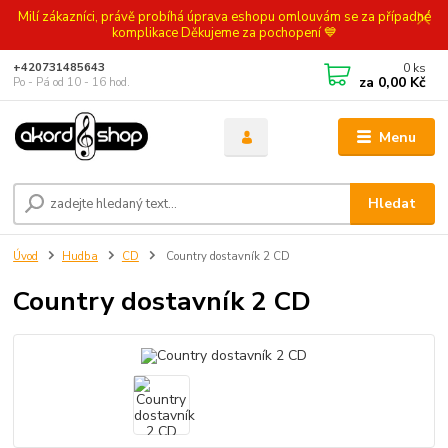
Milí zákazníci, právě probíhá úprava eshopu omlouvám se za případné
komplikace Děkujeme za pochopení 💙
0
ks
+420731485643
za
0,00 Kč
Po - Pá od 10 - 16 hod.
Menu
Hledat
Úvod
Hudba
CD
Country dostavník 2 CD
Country dostavník 2 CD