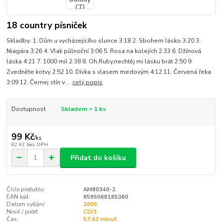
18 country písniček
Skladby: 1. Dům u vycházejícího slunce 3:18 2. Sbohem lásko 3:20 3.
Niagára 3:26 4. Vlak půlnoční 3:06 5. Rosa na kolejích 2:33 6. Džínová
láska 4:21 7. 1000 mil 2:38 8. Oh,Ruby,nechtěj mi lásku brát 2:50 9.
Zvedněte kotvy 2:52 10. Dívka s vlasem medovým 4:12 11. Červená řeka
3:09 12. Černej stín v ...
celý popis
Dostupnost
Skladem > 1 ks
99 Kč
/
ks
82 Kč
bez DPH
Přidat do košíku
Číslo produktu:
AM80340-2
EAN kód:
8595068185360
Datum vydání:
2005
Nosič / počet:
CD/1
Čas:
57:43 minut