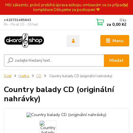
Milí zákazníci, právě probíhá úprava eshopu omlouvám se za případné
komplikace Děkujeme za pochopení 💙
0
ks
+420731485643
za
0,00 Kč
Po - Pá od 10 - 16 hod.
Menu
Hledat
Úvod
Hudba
CD
Country balady CD (originální nahrávky)
Country balady CD (originální
nahrávky)