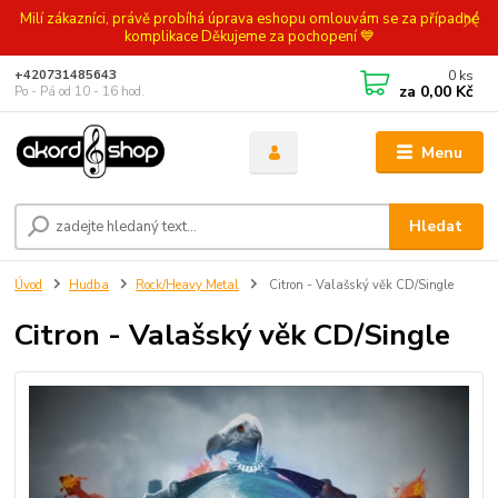
Milí zákazníci, právě probíhá úprava eshopu omlouvám se za případné
komplikace Děkujeme za pochopení 💙
0
ks
+420731485643
za
0,00 Kč
Po - Pá od 10 - 16 hod.
Menu
Hledat
Úvod
Hudba
Rock/Heavy Metal
Citron - Valašský věk CD/Single
Citron - Valašský věk CD/Single