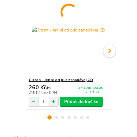
Citron - Jen si od plic zanadávej CD
Citron - Ob
260 Kč
260 Kč
Skladem poslední
/
ks
/
ks
kus 1 ks
215 Kč
bez DPH
215 Kč
bez 
Přidat do košíku