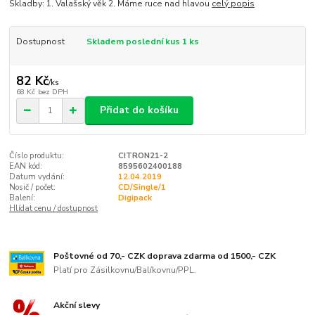
Skladby: 1. Valašský věk 2. Máme ruce nad hlavou
celý popis
Dostupnost
Skladem poslední kus 1 ks
82 Kč
/
ks
68 Kč
bez DPH
Přidat do košíku
Číslo produktu:
CITRON21-2
EAN kód:
8595602400188
Datum vydání:
12.04.2019
Nosič / počet:
CD/Single/1
Balení:
Digipack
Hlídat cenu / dostupnost
Poštovné od 70,- CZK doprava zdarma od 1500,- CZK
Platí pro Zásilkovnu/Balíkovnu/PPL.
Akční slevy