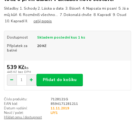
Skladby: 1. Schody 2. Láska a data 3. Báseň 4. Napsala mi psaní 5. Já a
můj kůň 6. Rozměníš všechno… 7. Dokonalá chvíle 8. Kapradí 9. Osud
10. Kapradí II.
celý popis
Dostupnost
Skladem poslední kus 1 ks
Příplatek za
20 Kč
balné
539 Kč
/
ks
445 Kč
bez DPH
Přidat do košíku
Číslo produktu:
7128121G
EAN kód:
8594171281211
Datum vydání:
11.11.2019
Nosič / počet:
LP/1
Hlídat cenu / dostupnost