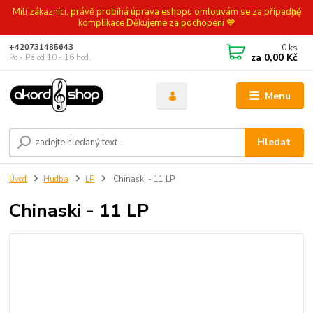
Milí zákazníci, právě probíhá úprava eshopu omlouvám se za případné
komplikace Děkujeme za pochopení 💙
0
ks
+420731485643
za
0,00 Kč
Po - Pá od 10 - 16 hod.
Menu
Hledat
Úvod
Hudba
LP
Chinaski - 11 LP
Chinaski - 11 LP