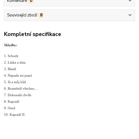
Komentáře
0
Související zboží
8
Kompletní specifikace
Skladby:
1. Schody
2. Láska a data
3. Báseň
4. Napsala mi psaní
5. Já a můj kůň
6. Rozměníš všechno…
7. Dokonalá chvíle
8. Kapradí
9. Osud
10. Kapradí II.