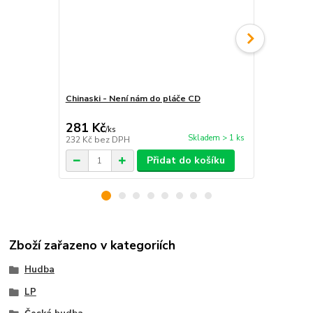
Chinaski - Není nám do pláče CD
Chinaski - N
281 Kč
539 Kč
/
ks
/
ks
Skladem > 1 ks
232 Kč
bez DPH
445 Kč
bez 
Přidat do košíku
Zboží zařazeno v kategoriích
Hudba
LP