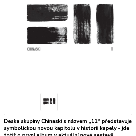
Deska skupiny Chinaski s názvem „11“ představuje
symbolickou novou kapitolu v historii kapely - jde
totiž o první album v aktuální nové sestavě.