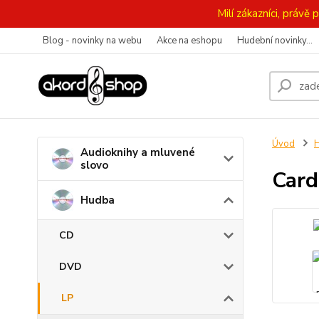
Milí zákazníci, práv
Blog - novinky na webu
Akce na eshopu
Hudební novinky...
Úvod
Audioknihy a mluvené
slovo
Card
Hudba
CD
DVD
LP