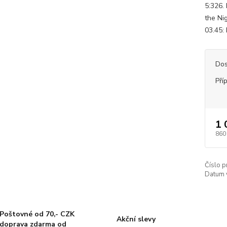
5:326.
the Ni
03.45:
Dos
Pří
1 
860
Číslo p
Datum 
Poštovné od 70,- CZK
Akční slevy
doprava zdarma od