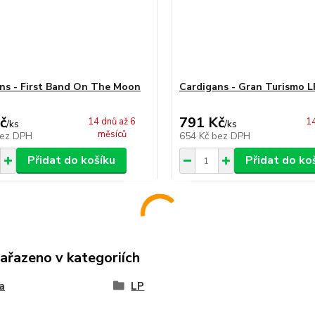
ns - First Band On The Moon
Cardigans - Gran Turismo L
č
791 Kč
14 dnů až 6
14
/
ks
/
ks
měsíců
ez DPH
654 Kč
bez DPH
Přidat do košíku
Přidat do ko
zařazeno v kategoriích
a
LP