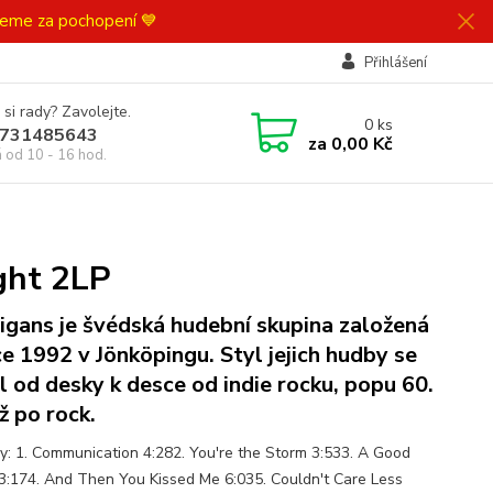
ujeme za pochopení 💙
Přihlášení
 si rady? Zavolejte.
0
ks
731485643
za
0,00 Kč
á od 10 - 16 hod.
ght 2LP
igans je švédská hudební skupina založená
ce 1992 v Jönköpingu. Styl jejich hudby se
l od desky k desce od indie rocku, popu 60.
ž po rock.
y: 1. Communication 4:282. You're the Storm 3:533. A Good
3:174. And Then You Kissed Me 6:035. Couldn't Care Less