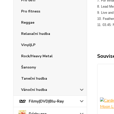
Pro děti
7. For What
8. Lead Me 
Pro fitness
9. Live and
10. Feathe
Reggae
11. 03.45: 
Relaxační hudba
Vinyl|LP
Souvise
Rock/Heavy Metal
Šansony
Taneční hudba
Vánoční hudba
Filmy|DVD|Blu-Ray