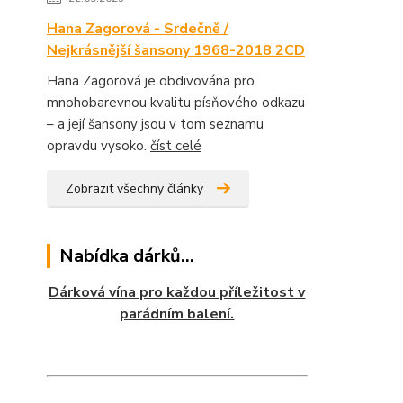
Hana Zagorová - Srdečně /
Nejkrásnější šansony 1968-2018 2CD
Hana Zagorová je obdivována pro
mnohobarevnou kvalitu písňového odkazu
– a její šansony jsou v tom seznamu
opravdu vysoko.
číst celé
Zobrazit všechny články
Nabídka dárků...
Dárková vína pro každou příležitost v
parádním balení.