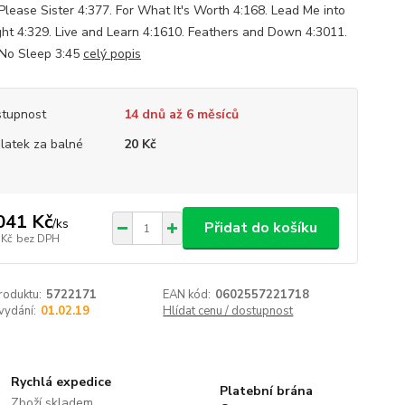
 Please Sister 4:377. For What It's Worth 4:168. Lead Me into
ght 4:329. Live and Learn 4:1610. Feathers and Down 4:3011.
 No Sleep 3:45
celý popis
tupnost
14 dnů až 6 měsíců
platek za balné
20 Kč
041 Kč
/
ks
Přidat do košíku
 Kč
bez DPH
roduktu:
5722171
EAN kód:
0602557221718
vydání:
01.02.19
Hlídat cenu / dostupnost
Rychlá expedice
Platební brána
Zboží skladem