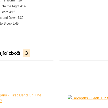
 It's Worth 4:16
into the Night 4:32
 Learn 4:16
rs and Down 4:30
No Sleep 3:45
jící zboží
3