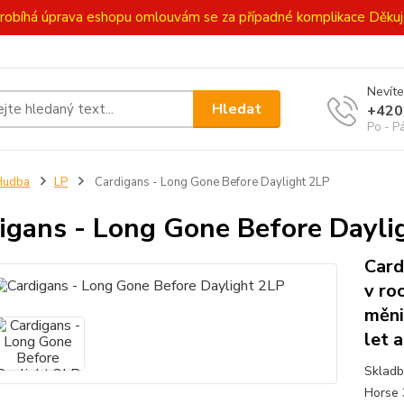
ě probíhá úprava eshopu omlouvám se za případné komplikace Děk
Nevíte
Hledat
+420
Po - P
Hudba
LP
Cardigans - Long Gone Before Daylight 2LP
igans - Long Gone Before Dayli
Card
v ro
měni
let a
Skladb
Horse 