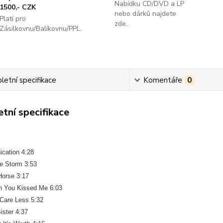
Nabídku CD/DVD a LP
1500,- CZK
nebo dárků najdete
Platí pro
zde..
Zásilkovnu/Balíkovnu/PPL.
etní specifikace
Komentáře
0
tní specifikace
cation 4:28
he Storm 3:53
Horse 3:17
n You Kissed Me 6:03
 Care Less 5:32
ister 4:37