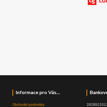
Informace pro Vás...
Bankovn
Obchodní podmínky:
2828922012