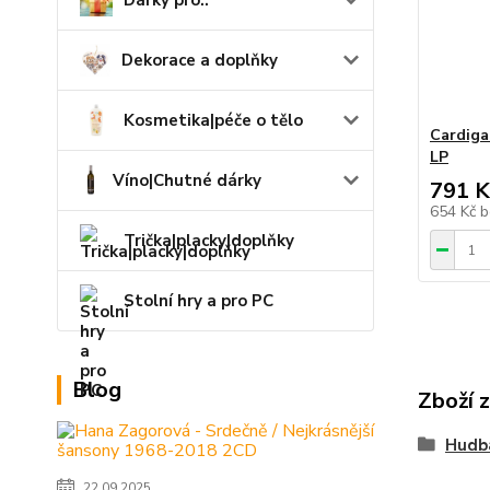
Dárky pro..
Dekorace a doplňky
Kosmetika|péče o tělo
Cardiga
LP
Víno|Chutné dárky
791 K
654 Kč
b
Trička|placky|doplňky
Stolní hry a pro PC
Blog
Zboží 
Hudb
22.09.2025