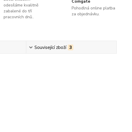
Comgate
odesíláme kvalitně
Pohodlná online platba
zabalené do tří
za objednávku.
pracovních dnů..
Související zboží
3