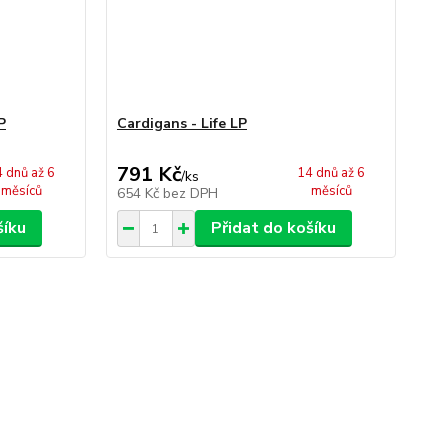
P
Cardigans - Life LP
791 Kč
 dnů až 6
14 dnů až 6
/
ks
měsíců
měsíců
654 Kč
bez DPH
šíku
Přidat do košíku