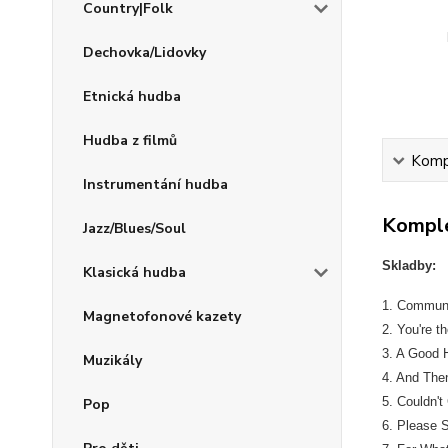
Country|Folk
Dechovka/Lidovky
Etnická hudba
Hudba z filmů
Kompl
Instrumentání hudba
Komple
Jazz/Blues/Soul
Skladby:
Klasická hudba
1. Communi
Magnetofonové kazety
2. You're t
3. A Good 
Muzikály
4. And The
5. Couldn't
Pop
6. Please S