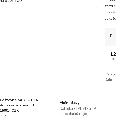
ztvrdl
poskyt
pokožc
Dos
12
107
Číslo p
Datum 
Poštovné od 70,- CZK
Akční slevy
doprava zdarma od
Nabídku CD/DVD a LP
1500,- CZK
nebo dárků najdete