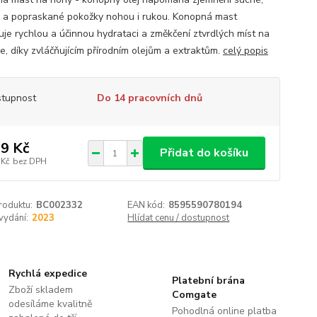
é a popraskané pokožky nohou i rukou. Konopná mast
uje rychlou a účinnou hydrataci a změkčení ztvrdlých míst na
e, díky zvláčňujícím přírodním olejům a extraktům.
celý popis
tupnost
Do 14 pracovních dnů
9 Kč
Přidat do košíku
 Kč
bez DPH
roduktu:
BC002332
EAN kód:
8595590780194
vydání:
2023
Hlídat cenu / dostupnost
Rychlá expedice
Platební brána
Zboží skladem
Comgate
odesíláme kvalitně
Pohodlná online platba