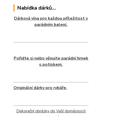
Nabídka dárků...
Dárková vína pro každou příležitost v
parádním balení.
Pořidte si nebo věnujte parádní hrnek
s potiskem.
Originální dárky pro rybáře.
Dekorační obrázky do Vaší domácnosti