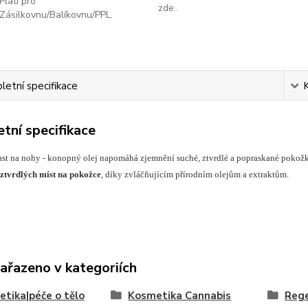
Platí pro
zde..
Zásilkovnu/Balíkovnu/PPL.
etní specifikace
tní specifikace
t na nohy - konopný olej napomáhá zjemnění suché, ztvrdlé a popraskané pokož
ztvrdlých míst na pokožce
, díky zvláčňujícím přírodním olejům a extraktům.
zařazeno v kategoriích
tika|péče o tělo
Kosmetika Cannabis
Rege