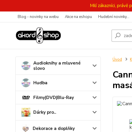
Milí zákazníci, práv
Blog - novinky na webu
Akce na eshopu
Hudební novinky...
Úvod
K
Audioknihy a mluvené
slovo
Cann
mas
Hudba
Filmy|DVD|Blu-Ray
Dárky pro..
Dekorace a doplňky