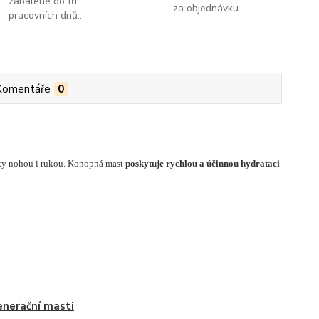
zabalené do tří
za objednávku.
pracovních dnů..
Komentáře
0
ky nohou i rukou. Konopná mast
poskytuje rychlou a účinnou hydrataci
nerační masti