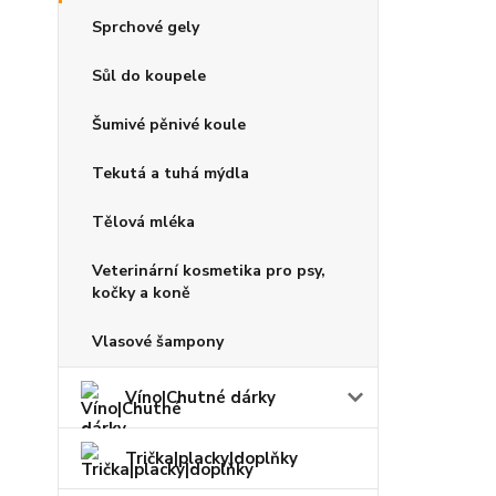
Sprchové gely
Sůl do koupele
Šumivé pěnivé koule
Tekutá a tuhá mýdla
Tělová mléka
Veterinární kosmetika pro psy,
kočky a koně
Vlasové šampony
Víno|Chutné dárky
Trička|placky|doplňky