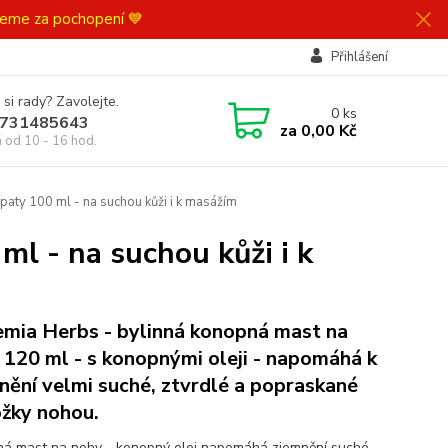
ujeme za pochopení 💙
Přihlášení
 si rady? Zavolejte.
0
ks
731485643
za
0,00 Kč
á od 10 - 16 hod.
aty 100 ml - na suchou kůži i k masážím
l - na suchou kůži i k
mia Herbs - bylinná konopná mast na
 120 ml - s konopnými oleji - napomáhá k
nění velmi suché, ztvrdlé a popraskané
žky nohou.
á mast na nohy - konopný olej napomáhá zjemnění suché,