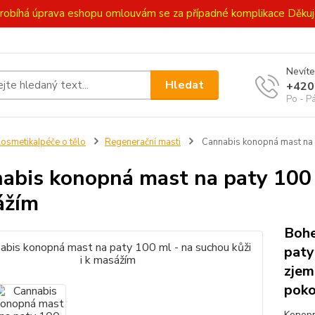
ě probíhá úprava eshopu omlouvám se za případné komplikace Děk
Nevíte
Hledat
+420
Po - P
osmetika|péče o tělo
Regenerační masti
Cannabis konopná mast na p
abis konopná mast na paty 100 m
ážím
Bohe
paty
zjem
poko
Konopn