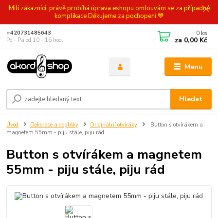
Milí zákazníci, právě probíhá úprava eshopu omlouvám se za případné
komplikace Děkujeme za pochopení 💙
0
ks
+420731485643
za
0,00 Kč
Po - Pá od 10 - 16 hod.
Menu
Hledat
Úvod
Dekorace a doplňky
Originální otvíráky
Button s otvírákem a
magnetem 55mm - piju stále, piju rád
Button s otvírákem a magnetem
55mm - piju stále, piju rád