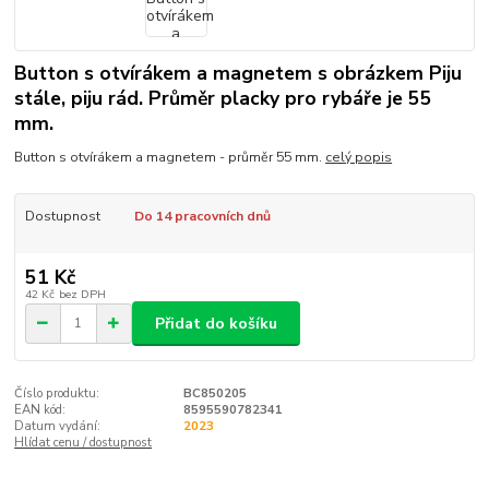
Button s otvírákem a magnetem s obrázkem Piju
stále, piju rád. Průměr placky pro rybáře je 55
mm.
Button s otvírákem a magnetem - průměr 55 mm.
celý popis
Dostupnost
Do 14 pracovních dnů
51 Kč
42 Kč
bez DPH
Přidat do košíku
Číslo produktu:
BC850205
EAN kód:
8595590782341
Datum vydání:
2023
Hlídat cenu / dostupnost