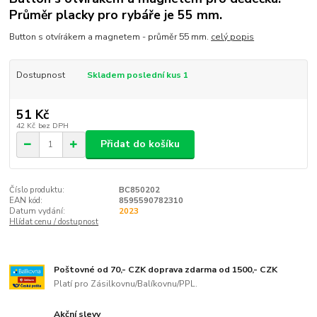
Průměr placky pro rybáře je 55 mm.
Button s otvírákem a magnetem - průměr 55 mm.
celý popis
Dostupnost
Skladem poslední kus 1
51 Kč
42 Kč
bez DPH
Přidat do košíku
Číslo produktu:
BC850202
EAN kód:
8595590782310
Datum vydání:
2023
Hlídat cenu / dostupnost
Poštovné od 70,- CZK doprava zdarma od 1500,- CZK
Platí pro Zásilkovnu/Balíkovnu/PPL.
Akční slevy