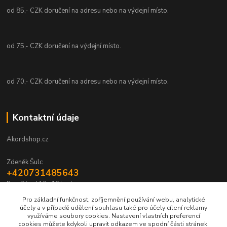
od 85,- CZK doručení na adresu nebo na výdejní místo.
od 75,- CZK doručení na výdejní místo.
od 70,- CZK doručení na adresu nebo na výdejní místo.
Kontaktní údaje
Akordshop.cz
Zdeněk Šulc
+420731485643
Po - Pá od 10 - 16 hod.
Pro základní funkčnost, zpříjemnění používání webu, analytické
info@akordshop.cz
účely a v případě udělení souhlasu také pro účely cílení reklamy
využíváme soubory cookies. Nastavení vlastních preferencí
cookies můžete kdykoli upravit odkazem ve spodní části stránek.