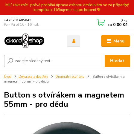
Milí zákazníci, právě probíhá úprava eshopu omlouvám se za případné
komplikace Děkujeme za pochopení 💙
0
ks
+420731485643
za
0,00 Kč
Po - Pá od 10 - 16 hod.
Menu
Hledat
Úvod
Dekorace a doplňky
Originální otvíráky
Button s otvírákem a
magnetem 55mm - pro dědu
Button s otvírákem a magnetem
55mm - pro dědu