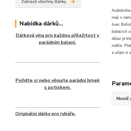
Zobrazit všechny články
Audiokniha 
mají s nám
Nabídka dárků...
švec Bolíst
bubácích a 
Dárková vína pro každou příležitost v
důraz je kl
parádním balení.
rodiče. Pla
a užijte si
Pořidte si nebo věnujte parádní hrnek
Param
s potiskem.
Nosič 
Originální dárky pro rybáře.