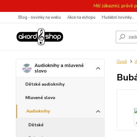
Milí zákazníci, práv
Blog - novinky na webu
Akce na eshopu
Hudební novinky...
Úvod
A
Audioknihy a mluvené
slovo
Bubá
Dětské audioknihy
Mluvené slovo
Audioknihy
Dětské