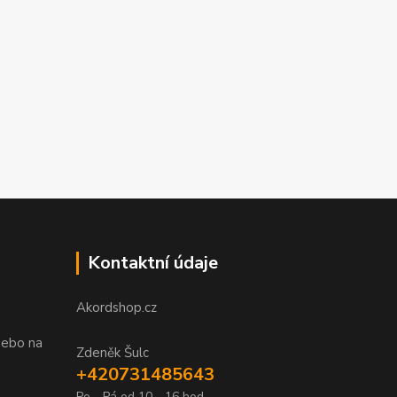
Kontaktní údaje
Akordshop.cz
nebo na
Zdeněk Šulc
+420731485643
Po - Pá od 10 - 16 hod.