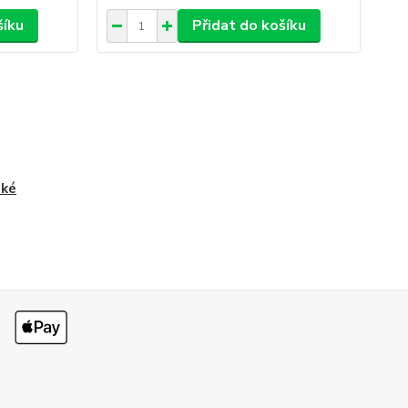
šíku
Přidat do košíku
ské