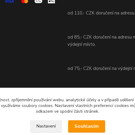
od 110,- CZK doručení na adresu
od 85,- CZK doručení na adresu 
výdejní místo.
od 75,- CZK doručení na výdejní 
od 70,- CZK doručení na adresu 
výdejní místo.
čnost, zpříjemnění používání webu, analytické účely a v případě udělení
y využíváme soubory cookies. Nastavení vlastních preferencí cookies mů
odkazem ve spodní části stránek.
Souhlasím
Nastavení