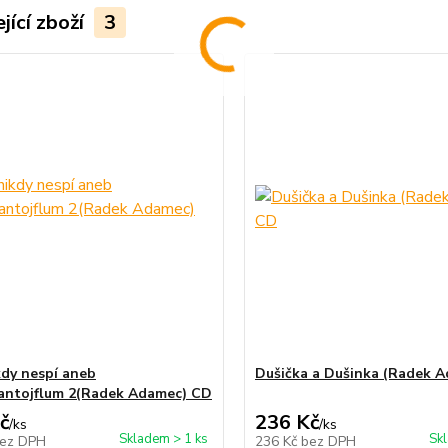
jící zboží
3
kdy nespí aneb
Dušička a Dušinka (Radek 
ntojflum 2(Radek Adamec) CD
č
236 Kč
/
ks
/
ks
Skladem > 1 ks
Sk
ez DPH
236 Kč
bez DPH