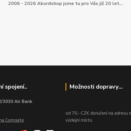
2006 - 2026 Akordshop jsme tu pro Vás již 20 let...
í spojení..
Možnosti dopravy...
/3030 Air Bank
od 70,- CZK doručení na adresu 
ána Comgate
výdejní místo.