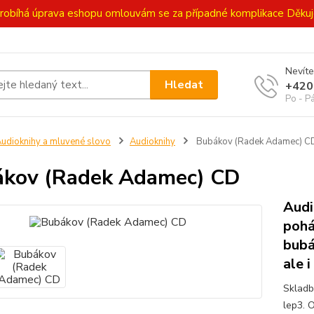
ě probíhá úprava eshopu omlouvám se za případné komplikace Děk
Nevíte
Hledat
+420
Po - P
udioknihy a mluvené slovo
Audioknihy
Bubákov (Radek Adamec) C
kov (Radek Adamec) CD
Audi
pohá
bubá
ale i
Skladby
lep3. 