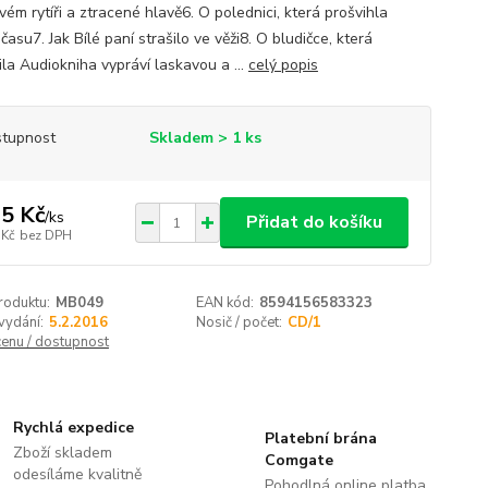
ém rytíři a ztracené hlavě6. O polednici, která prošvihla
asu7. Jak Bílé paní strašilo ve věži8. O bludičce, která
ila Audiokniha vypráví laskavou a ...
celý popis
tupnost
Skladem > 1 ks
5 Kč
/
ks
Přidat do košíku
 Kč
bez DPH
roduktu:
MB049
EAN kód:
8594156583323
vydání:
5.2.2016
Nosič / počet:
CD/1
cenu / dostupnost
Rychlá expedice
Platební brána
Zboží skladem
Comgate
odesíláme kvalitně
Pohodlná online platba