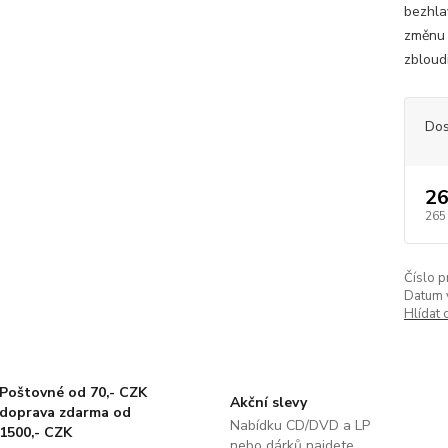
bezhlav
změnu č
zbloud
Dos
26
265
Číslo p
Datum 
Hlídat 
Poštovné od 70,- CZK
Akční slevy
doprava zdarma od
Nabídku CD/DVD a LP
1500,- CZK
nebo dárků najdete