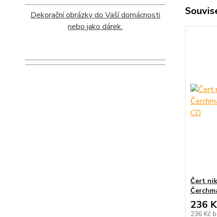
Souvise
Dekorační obrázky do Vaší domácnosti
nebo jako dárek.
Čert ni
Čerchma
236 K
236 Kč
b