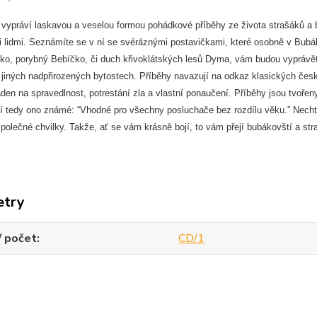
vypráví laskavou a veselou formou pohádkové příběhy ze života strašáků a bu
i lidmi. Seznámíte se v ní se svéráznými postavičkami, které osobně v Bubá
ko, porybný Bebíčko, či duch křivoklátských lesů Dyma, vám budou vyprávět p
jiných nadpřirozených bytostech. Příběhy navazují na odkaz klasických česk
aden na spravedlnost, potrestání zla a vlastní ponaučení. Příběhy jsou tvořeny 
tí tedy ono známé: “Vhodné pro všechny posluchače bez rozdílu věku.” Nechte
 společné chvilky. Takže, ať se vám krásně bojí, to vám přejí bubákovští a str
etry
/ počet
CD/1