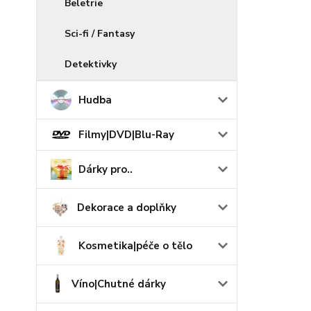
Beletrie
Sci-fi / Fantasy
Detektivky
Hudba
Filmy|DVD|Blu-Ray
Dárky pro..
Dekorace a doplňky
Kosmetika|péče o tělo
Víno|Chutné dárky