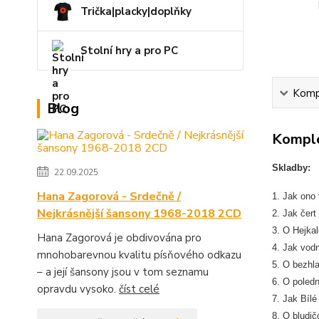
Trička|placky|doplňky
Stolní hry a pro PC
Kompl
Blog
Komple
Skladby:
22.09.2025
Hana Zagorová - Srdečně /
1. Jak ono 
Nejkrásnější šansony 1968-2018 2CD
2. Jak čert
3. O Hejkal
Hana Zagorová je obdivována pro
4. Jak vodn
mnohobarevnou kvalitu písňového odkazu
5. O bezhla
– a její šansony jsou v tom seznamu
6. O poledn
opravdu vysoko.
číst celé
7. Jak Bílé
8. O bludič