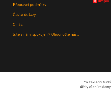
Přepravní podmínky:
Časté dotazy:
O nás:
Jste s námi spokojeni? Ohodnoťte nás...
Pro základní funk
účely cílení reklam