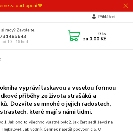
ujeme za pochopení 💙
Přihlášení
 si rady? Zavolejte.
0
ks
731485643
za
0,00 Kč
á od 10 - 16 hod.
D
okniha vypráví laskavou a veselou formou
dkové příběhy ze života strašáků a
ků. Dozvíte se mnohé o jejich radostech,
 strastech, které mají s námi lidmi.
: 1. Jak ono to všechno vlastně bylo2. Jak čert sedl ševci na
O Hejkalovi4. Jak vodník Čeřínek naletěl podvodnici5. O