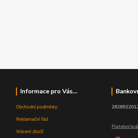
Informace pro Vás...
Bankovn
Obchodní podmínky:
2828922012
Reklamační řád:
Platební br
Vrácení zboží: