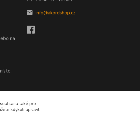
info@akordshop.cz
.
nebo na
místo.
nebo na
 souhlasu také pro
žete kdykoli upravit