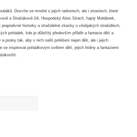
báků. Dozvíte se mnohé o jejich radostech, ale i strastech, které
kově a Strašákově žili. Hospodský Alois Strach, hajný Moldánek,
rapodivné historky a strašidelné zkazky o všelijakých strašidlech,
ých pohádek, kde je důležitý především příběh a fantazie dětí a
a psány tak, aby v nich našli potěšení nejen děti, ale i jejich
 se inspirovat pohádkovým světem dětí, jejich hrdiny a fantaziemi
ašákovští.