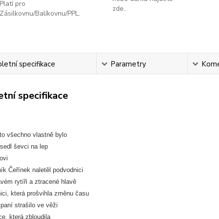
Platí pro
zde..
Zásilkovnu/Balíkovnu/PPL.
etní specifikace
Parametry
Kome
tní specifikace
to všechno vlastně bylo
 sedl ševci na lep
ovi
ík Čeřínek naletěl podvodnici
vém rytíři a ztracené hlavě
ici, která prošvihla změnu času
 paní strašilo ve věži
ce, která zbloudila