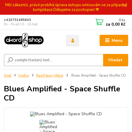
Milí zákazníci, právě probíhá úprava eshopu omlouvám se za případné
komplikace Děkujeme za pochopení 💙
0
ks
+420731485643
za
0,00 Kč
Po - Pá od 10 - 16 hod.
Menu
Hledat
Úvod
Hudba
Rock/Heavy Metal
Blues Amplified - Space Shuffle CD
Blues Amplified - Space Shuffle
CD