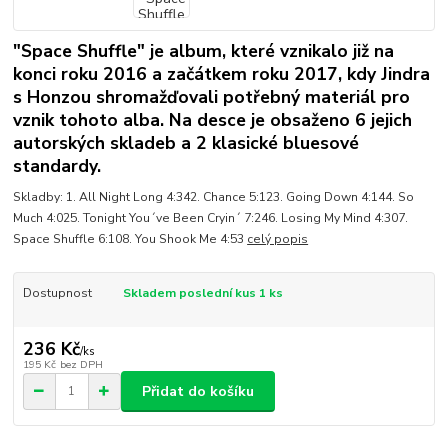
"Space Shuffle" je album, které vznikalo již na
konci roku 2016 a začátkem roku 2017, kdy Jindra
s Honzou shromažďovali potřebný materiál pro
vznik tohoto alba. Na desce je obsaženo 6 jejich
autorských skladeb a 2 klasické bluesové
standardy.
Skladby: 1. All Night Long 4:342. Chance 5:123. Going Down 4:144. So
Much 4:025. Tonight You´ve Been Cryin´ 7:246. Losing My Mind 4:307.
Space Shuffle 6:108. You Shook Me 4:53
celý popis
Dostupnost
Skladem poslední kus 1 ks
236 Kč
/
ks
195 Kč
bez DPH
Přidat do košíku