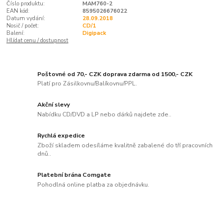
Číslo produktu:
MAM760-2
EAN kód:
8595026676022
Datum vydání:
28.09.2018
Nosič / počet:
CD/1
Balení:
Digipack
Hlídat cenu / dostupnost
Poštovné od 70,- CZK doprava zdarma od 1500,- CZK
Platí pro Zásilkovnu/Balíkovnu/PPL.
Akční slevy
Nabídku CD/DVD a LP nebo dárků najdete zde..
Rychlá expedice
Zboží skladem odesíláme kvalitně zabalené do tří pracovních
dnů..
Platební brána Comgate
Pohodlná online platba za objednávku.