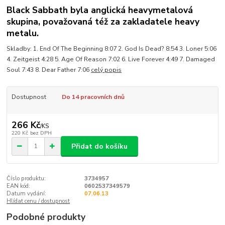
Black Sabbath byla anglická heavymetalová
skupina, považovaná též za zakladatele heavy
metalu.
Skladby: 1. End Of The Beginning 8:07 2. God Is Dead? 8:54 3. Loner 5:06
4. Zeitgeist 4:28 5. Age Of Reason 7:02 6. Live Forever 4:49 7. Damaged
Soul 7:43 8. Dear Father 7:06
celý popis
Dostupnost
Do 14 pracovních dnů
266 Kč
/
KS
220 Kč
bez DPH
Přidat do košíku
Číslo produktu:
3734957
EAN kód:
0602537349579
Datum vydání:
07.06.13
Hlídat cenu / dostupnost
Podobné produkty