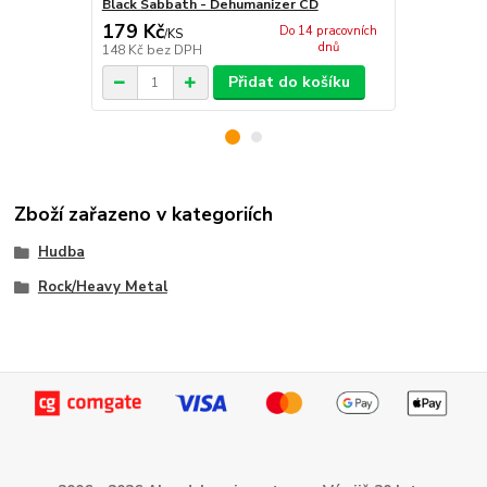
Black Sabbath - Dehumanizer CD
Black Sabba
179 Kč
182 Kč
Do 14 pracovních
/
KS
/
KS
dnů
148 Kč
bez DPH
150 Kč
bez 
Přidat do košíku
Zboží zařazeno v kategoriích
Hudba
Rock/Heavy Metal