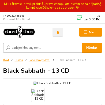
Milí zákazníci, právě probíhá úprava eshopu omlouvám se za případné
komplikace Děkujeme za pochopení 💙
0
ks
+420731485643
za
0,00 Kč
Po - Pá od 10 - 16 hod.
Menu
Hledat
Úvod
Hudba
Rock/Heavy Metal
Black Sabbath - 13 CD
Black Sabbath - 13 CD