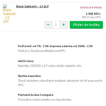
Black Sabbath - 13 2LP
14 dnů až 6 měsíců
1 041 Kč
/
ks
860 Kč
bez DPH
Přidat do košíku
Poštovné od 70,- CZK doprava zdarma od 1500,- CZK
Platí pro Zásilkovnu/Balíkovnu/PPL.
Akční slevy
Nabídku CD/DVD a LP nebo dárků najdete zde..
Rychlá expedice
Zboží skladem odesíláme kvalitně zabalené do tří pracovních
dnů..
Platební brána Comgate
Pohodlná online platba za objednávku.