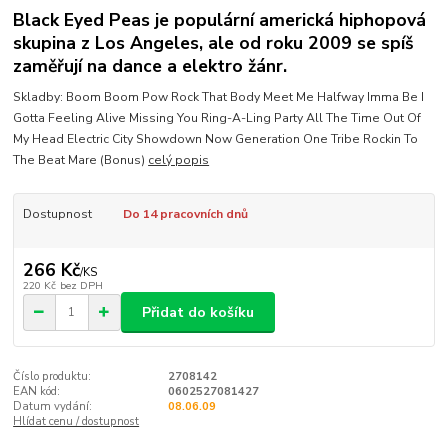
Black Eyed Peas je populární americká hiphopová
skupina z Los Angeles, ale od roku 2009 se spíš
zaměřují na dance a elektro žánr.
Skladby: Boom Boom Pow Rock That Body Meet Me Halfway Imma Be I
Gotta Feeling Alive Missing You Ring-A-Ling Party All The Time Out Of
My Head Electric City Showdown Now Generation One Tribe Rockin To
The Beat Mare (Bonus)
celý popis
Dostupnost
Do 14 pracovních dnů
266 Kč
/
KS
220 Kč
bez DPH
Přidat do košíku
Číslo produktu:
2708142
EAN kód:
0602527081427
Datum vydání:
08.06.09
Hlídat cenu / dostupnost