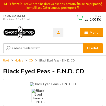
Milí zákazníci, právě probíhá úprava eshopu omlouvám se za případné
komplikace Děkujeme za pochopení 💙
0
ks
+420731485643
za
0,00 Kč
Po - Pá od 10 - 16 hod.
Menu
Hledat
Úvod
Hudba
CD
Black Eyed Peas - E.N.D. CD
Black Eyed Peas - E.N.D. CD