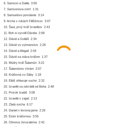
6. Samson a Dalila 3:00
7. Samsonova smrť 1:31
8. Samuelovo povolanie 3:14
9. Archa v rukách Filištíncov 3:07
10. Šaul, prvý kráľ Izraelitov 2:43
11. Boh si vyvolil Dávida 2:08
12. Dávid a Goliáš 2:34
13. Dávid vo vyhnanstve 2:28
14. Dávid a Abigail 2:04
15. Dávid sa stáva kráľom 1:37
16. Múdry kráľ Šalamún 3:22
17. Šalamúnov chrám 2:07
18. Kráľovná zo Sáby 1:18
19. Eliáš ohlasuje sucho 2:32
20. Izraeliti sa odvrátili od Boha 2:48
21. Prorok Izaiáš 3:08
22. Izraeliti v zajatí 2:13
23. Zlatá socha 6:17
24. Daniel v levovej jame 2:26
25. Ester kráľovnou 3:55
26. Obnova Jeruzalema 2:42