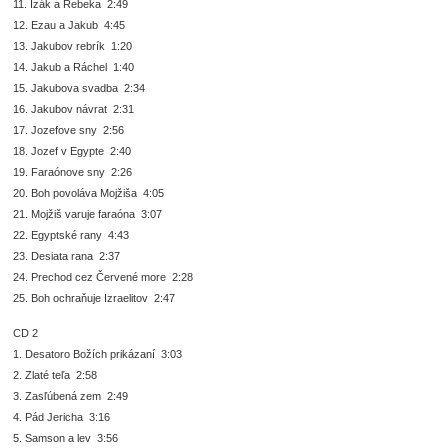
11. Izák a Rebeka 2:49
12. Ezau a Jakub 4:45
13. Jakubov rebrík 1:20
14. Jakub a Ráchel 1:40
15. Jakubova svadba 2:34
16. Jakubov návrat 2:31
17. Jozefove sny 2:56
18. Jozef v Egypte 2:40
19. Faraónove sny 2:26
20. Boh povoláva Mojžiša 4:05
21. Mojžiš varuje faraóna 3:07
22. Egyptské rany 4:43
23. Desiata rana 2:37
24. Prechod cez Červené more 2:28
25. Boh ochraňuje Izraelitov 2:47
CD 2
1. Desatoro Božích prikázaní 3:03
2. Zlaté teľa 2:58
3. Zasľúbená zem 2:49
4. Pád Jericha 3:16
5. Samson a lev 3:56