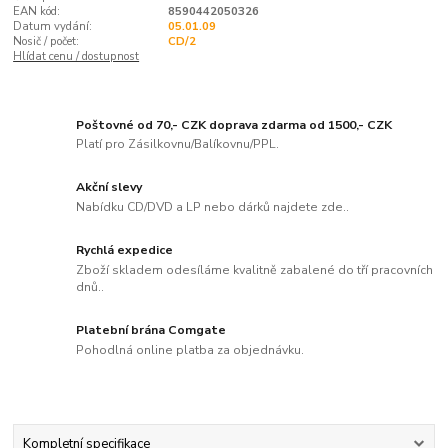
EAN kód:
8590442050326
Datum vydání:
05.01.09
Nosič / počet:
CD/2
Hlídat cenu / dostupnost
Poštovné od 70,- CZK doprava zdarma od 1500,- CZK
Platí pro Zásilkovnu/Balíkovnu/PPL.
Akční slevy
Nabídku CD/DVD a LP nebo dárků najdete zde..
Rychlá expedice
Zboží skladem odesíláme kvalitně zabalené do tří pracovních
dnů..
Platební brána Comgate
Pohodlná online platba za objednávku.
Kompletní specifikace