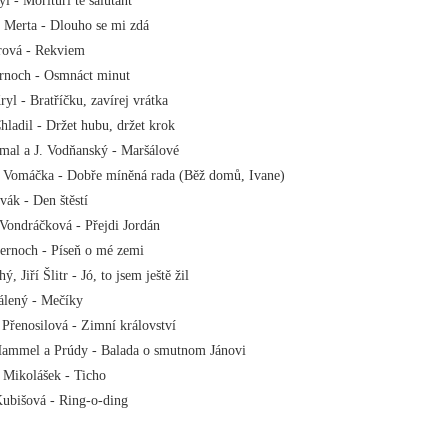
l - Morituri te salutant
 Merta - Dlouho se mi zdá
arová - Rekviem
ernoch - Osmnáct minut
ryl - Bratříčku, zavírej vrátka
hladil - Držet hubu, držet krok
mal a J. Vodňanský - Maršálové
r Vomáčka - Dobře míněná rada (Běž domů, Ivane)
vák - Den štěstí
Vondráčková - Přejdi Jordán
ernoch - Píseň o mé zemi
hý, Jiří Šlitr - Jó, to jsem ještě žil
álený - Mečíky
Přenosilová - Zimní království
Hammel a Prúdy - Balada o smutnom Jánovi
 Mikolášek - Ticho
Kubišová - Ring-o-ding