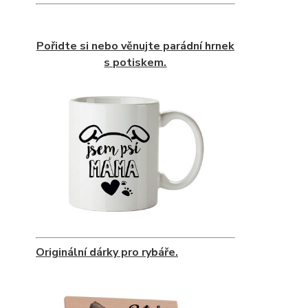
Pořidte si nebo věnujte parádní hrnek
s potiskem.
Originální dárky pro rybáře.