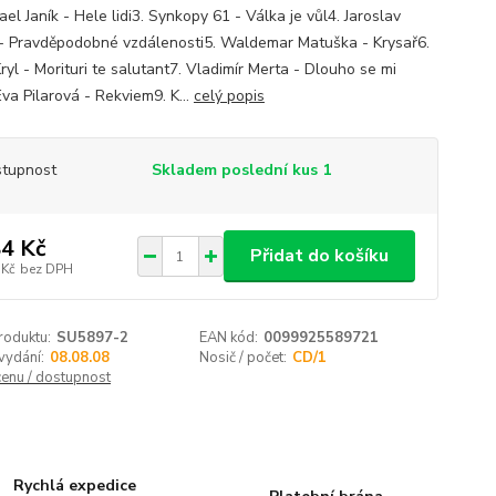
el Janík - Hele lidi3. Synkopy 61 - Válka je vůl4. Jaroslav
- Pravděpodobné vzdálenosti5. Waldemar Matuška - Krysař6.
ryl - Morituri te salutant7. Vladimír Merta - Dlouho se mi
va Pilarová - Rekviem9. K...
celý popis
tupnost
Skladem poslední kus 1
4 Kč
Přidat do košíku
 Kč
bez DPH
roduktu:
SU5897-2
EAN kód:
0099925589721
vydání:
08.08.08
Nosič / počet:
CD/1
cenu / dostupnost
Rychlá expedice