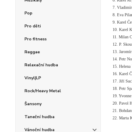
Muzikály
6. Karel Kry
7. Vladimír
Pop
8. Eva Pil
9. Karel Č
Pro děti
10. Karel K
11. Milan C
Pro fitness
12. P. Skou
Reggae
13. Jaromí
14. Petr No
Relaxační hudba
15. Helena 
16. Karel Č
Vinyl|LP
17. Jiří Suc
18. Petr Sp
Rock/Heavy Metal
19. Yvonne 
20. Pavol 
Šansony
21. Bohdan
Taneční hudba
22. Marta 
Vánoční hudba