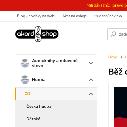
Milí zákazníci, práv
Blog - novinky na webu
Akce na eshopu
Hudební novinky...
Úvod
Audioknihy a mluvené
slovo
Běž 
Hudba
CD
Česká hudba
Dětské