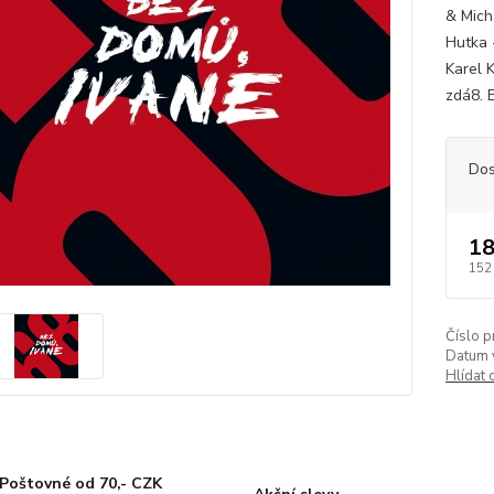
& Micha
Hutka 
Karel K
zdá8. E
Dos
18
152
Číslo p
Datum 
Hlídat 
Poštovné od 70,- CZK