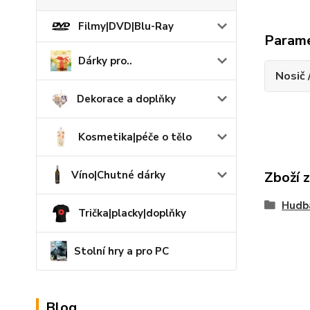
Filmy|DVD|Blu-Ray
Param
Dárky pro..
Nosič 
Dekorace a doplňky
Kosmetika|péče o tělo
Víno|Chutné dárky
Zboží 
Hudb
Trička|placky|doplňky
Stolní hry a pro PC
Blog