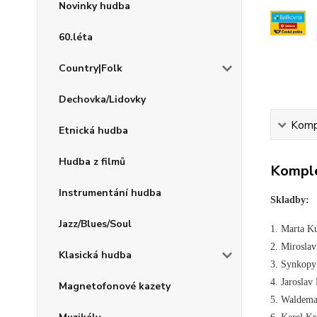
Novinky hudba
60.léta
Country|Folk
Dechovka/Lidovky
Kompl
Etnická hudba
Hudba z filmů
Komple
Instrumentání hudba
Skladby:
Jazz/Blues/Soul
1. Marta K
2. Miroslav
Klasická hudba
3. Synkopy 
4. Jaroslav
Magnetofonové kazety
5. Waldema