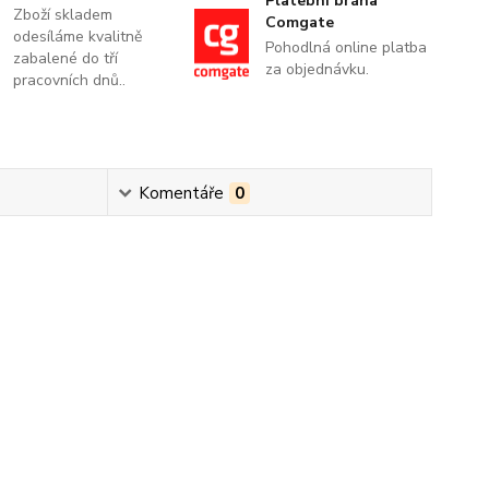
Platební brána
Zboží skladem
Comgate
odesíláme kvalitně
Pohodlná online platba
zabalené do tří
za objednávku.
pracovních dnů..
Komentáře
0