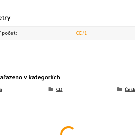
etry
/ počet
CD/1
zařazeno v kategoriích
a
CD
Čes