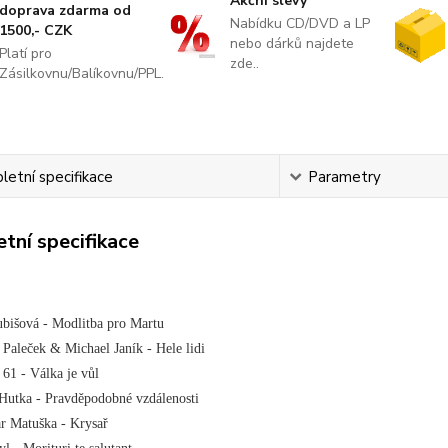
Akční slevy
doprava zdarma od
Nabídku CD/DVD a LP
1500,- CZK
nebo dárků najdete
Platí pro
zde..
Zásilkovnu/Balíkovnu/PPL.
etní specifikace
Parametry
tní specifikace
ubišová - Modlitba pro Martu
 Paleček & Michael Janík - Hele lidi
61 - Válka je vůl
 Hutka - Pravděpodobné vzdálenosti
r Matuška - Krysař