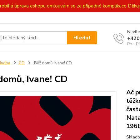
ě probíhá úprava eshopu omlouvám se za případné komplikace Děk
Nevíte
Hledat
+420
Po - P
Hudba
CD
Běž domů, Ivane! CD
domů, Ivane! CD
Ač p
těžk
čast
Nata
1968
Skladb