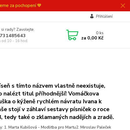
ujeme za pochopení 💙
Přihlášení
 si rady? Zavolejte.
0
ks
731485643
za
0,00 Kč
á od 10 - 16 hod.
íseň s tímto názvem vlastně neexistuje,
o nalézt titul příhodnější! Vomáčkova
uška o kýženě rychlém návratu Ivana k
še stojí v záhlaví sestavy písniček o roce
, tedy také o zklamaných nadějích a zradě.
y: 1. Marta Kubišová - Modlitba pro Martu2. Miroslav Paleček