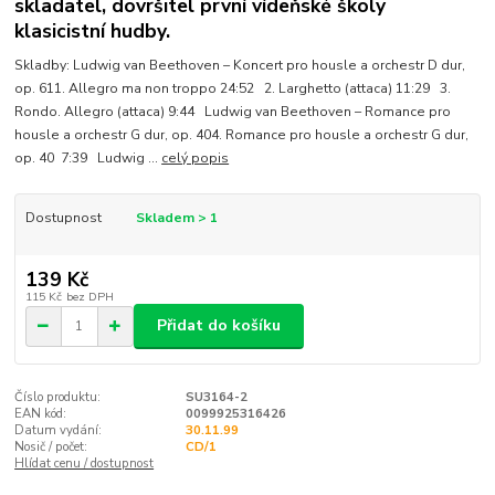
skladatel, dovršitel první vídeňské školy
klasicistní hudby.
Skladby: Ludwig van Beethoven – Koncert pro housle a orchestr D dur,
op. 611. Allegro ma non troppo 24:52 2. Larghetto (attaca) 11:29 3.
Rondo. Allegro (attaca) 9:44 Ludwig van Beethoven – Romance pro
housle a orchestr G dur, op. 404. Romance pro housle a orchestr G dur,
op. 40 7:39 Ludwig ...
celý popis
Dostupnost
Skladem > 1
139 Kč
115 Kč
bez DPH
Přidat do košíku
Číslo produktu:
SU3164-2
EAN kód:
0099925316426
Datum vydání:
30.11.99
Nosič / počet:
CD/1
Hlídat cenu / dostupnost