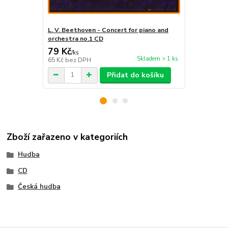
L. V. Beethoven - Concert for piano and
L. V. Beeth
orchestra no.1 CD
79 Kč
276 Kč
/
ks
/
ks
Skladem > 1 ks
65 Kč
bez DPH
228 Kč
bez 
Přidat do košíku
Zboží zařazeno v kategoriích
Hudba
CD
Česká hudba