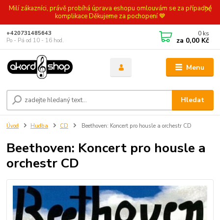
Milí zákazníci, právě probíhá úprava eshopu omlouvám se za případné
komplikace Děkujeme za pochopení 💙
0
ks
+420731485643
za
0,00 Kč
Po - Pá od 10 - 16 hod.
Menu
Hledat
Úvod
Hudba
CD
Beethoven: Koncert pro housle a orchestr CD
Beethoven: Koncert pro housle a
orchestr CD