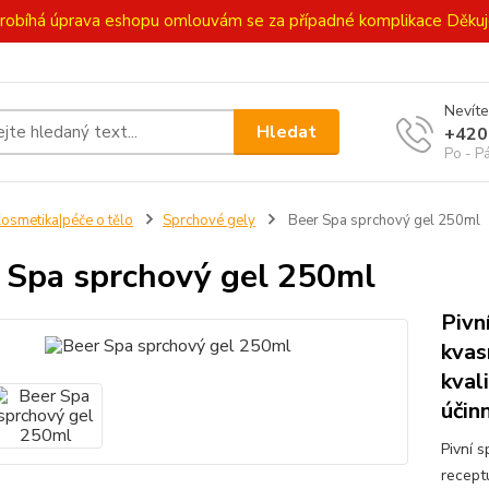
ě probíhá úprava eshopu omlouvám se za případné komplikace Děk
Nevíte
Hledat
+420
Po - P
osmetika|péče o tělo
Sprchové gely
Beer Spa sprchový gel 250ml
 Spa sprchový gel 250ml
Pivn
kvas
kval
účin
Pivní 
recept