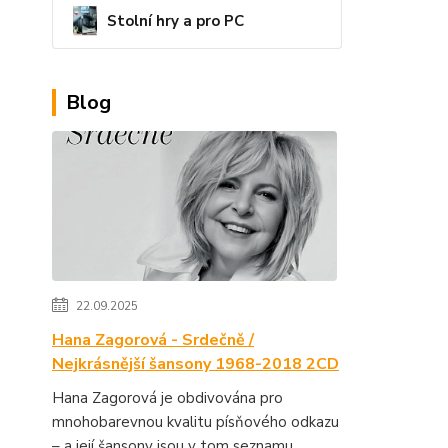
Stolní hry a pro PC
Blog
22.09.2025
Hana Zagorová - Srdečně /
Nejkrásnější šansony 1968-2018 2CD
Hana Zagorová je obdivována pro
mnohobarevnou kvalitu písňového odkazu
– a její šansony jsou v tom seznamu