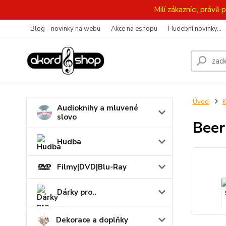
Milí zákazníci, práv
Blog - novinky na webu
Akce na eshopu
Hudební novinky...
Úvod
K
Audioknihy a mluvené
slovo
Beer
Hudba
Filmy|DVD|Blu-Ray
Dárky pro..
Dekorace a doplňky