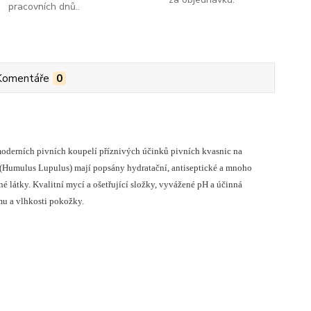
pracovních dnů..
Komentáře
0
oderních pivních koupelí příznivých účinků pivních kvasnic na
(Humulus Lupulus) mají popsány hydratační, antiseptické a mnoho
né látky. Kvalitní mycí a ošetřující složky, vyvážené pH a účinná
mu a vlhkosti pokožky.