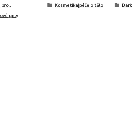
 pro..
Kosmetika|péče o tělo
Dárk
ové gely