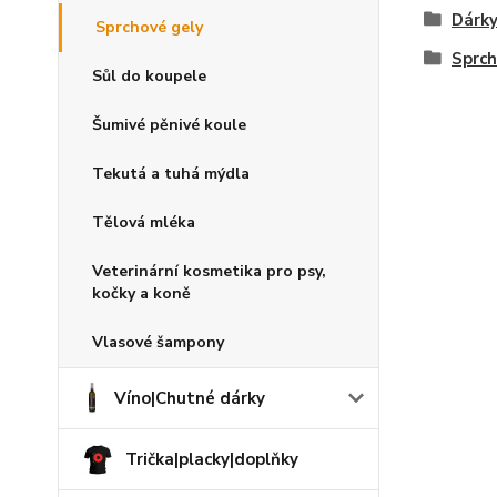
Dárky
Sprchové gely
Sprch
Sůl do koupele
Šumivé pěnivé koule
Tekutá a tuhá mýdla
Tělová mléka
Veterinární kosmetika pro psy,
kočky a koně
Vlasové šampony
Víno|Chutné dárky
Trička|placky|doplňky