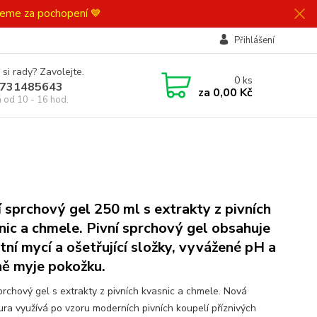
ujeme za pochopení 💙
Přihlášení
 si rady? Zavolejte.
0
ks
731485643
za
0,00 Kč
á od 10 - 16 hod.
í sprchový gel 250 ml s extrakty z pivních
nic a chmele. Pivní sprchový gel obsahuje
itní mycí a ošetřující složky, vyvážené pH a
ně myje pokožku.
sprchový gel s extrakty z pivních kvasnic a chmele. Nová
ura využívá po vzoru moderních pivních koupelí příznivých