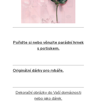
Pořidte si nebo věnujte parádní hrnek
s potiskem.
Originální dárky pro rybáře.
Dekorační obrázky do Vaší domácnosti
nebo jako dárek.