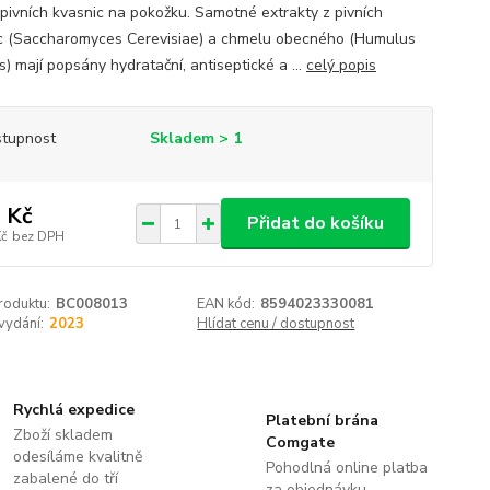
 pivních kvasnic na pokožku. Samotné extrakty z pivních
c (Saccharomyces Cerevisiae) a chmelu obecného (Humulus
) mají popsány hydratační, antiseptické a ...
celý popis
tupnost
Skladem > 1
 Kč
Přidat do košíku
Kč
bez DPH
roduktu:
BC008013
EAN kód:
8594023330081
vydání:
2023
Hlídat cenu / dostupnost
Rychlá expedice
Platební brána
Zboží skladem
Comgate
odesíláme kvalitně
Pohodlná online platba
zabalené do tří
za objednávku.