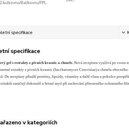
Zásilkovnu/Balíkovnu/PPL.
etní specifikace
tní specifikace
ový gel s extrakty z pivních kvasnic a chmele.
Nová receptura využívá po vzoru m
motné extrakty z pivních kvasnic (Saccharomyces Cerevisiae) a chmelu obecného 
ů. Do receptury přináší proteiny, lipoidy, vitamíny a další vlasu a pokožce prospěš
xtraktů zaručují dokonalé a šetrné mytí při zachování přirozeného ochranného fil
zařazeno v kategoriích