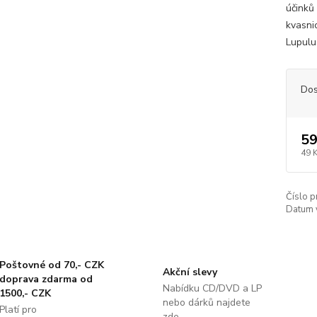
účinků
kvasni
Lupulus
Dos
59
49 
Číslo p
Datum 
Poštovné od 70,- CZK
Akční slevy
doprava zdarma od
Nabídku CD/DVD a LP
1500,- CZK
nebo dárků najdete
Platí pro
zde..