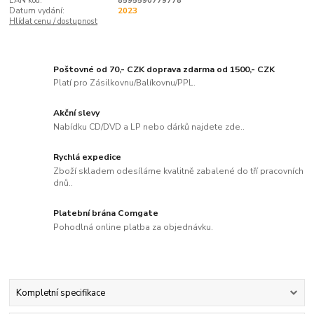
EAN kód:
8595590779778
Datum vydání:
2023
Hlídat cenu / dostupnost
Poštovné od 70,- CZK doprava zdarma od 1500,- CZK
Platí pro Zásilkovnu/Balíkovnu/PPL.
Akční slevy
Nabídku CD/DVD a LP nebo dárků najdete zde..
Rychlá expedice
Zboží skladem odesíláme kvalitně zabalené do tří pracovních
dnů..
Platební brána Comgate
Pohodlná online platba za objednávku.
Kompletní specifikace