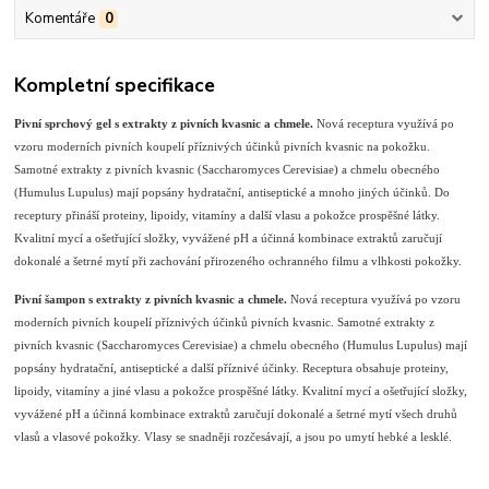
Komentáře
0
Kompletní specifikace
Pivní sprchový gel s extrakty z pivních kvasnic a chmele.
Nová receptura využívá po
vzoru moderních pivních koupelí příznivých účinků pivních kvasnic na pokožku.
Samotné extrakty z pivních kvasnic (Saccharomyces Cerevisiae) a chmelu obecného
(Humulus Lupulus) mají popsány hydratační, antiseptické a mnoho jiných účinků. Do
receptury přináší proteiny, lipoidy, vitamíny a další vlasu a pokožce prospěšné látky.
Kvalitní mycí a ošetřující složky, vyvážené pH a účinná kombinace extraktů zaručují
dokonalé a šetrné mytí při zachování přirozeného ochranného filmu a vlhkosti pokožky.
Pivní šampon s extrakty z pivních kvasnic a chmele.
Nová receptura využívá po vzoru
moderních pivních koupelí příznivých účinků pivních kvasnic. Samotné extrakty z
pivních kvasnic (Saccharomyces Cerevisiae) a chmelu obecného (Humulus Lupulus) mají
popsány hydratační, antiseptické a další příznivé účinky. Receptura obsahuje proteiny,
lipoidy, vitamíny a jiné vlasu a pokožce prospěšné látky. Kvalitní mycí a ošetřující složky,
vyvážené pH a účinná kombinace extraktů zaručují dokonalé a šetrné mytí všech druhů
vlasů a vlasové pokožky. Vlasy se snadněji rozčesávají, a jsou po umytí hebké a lesklé.