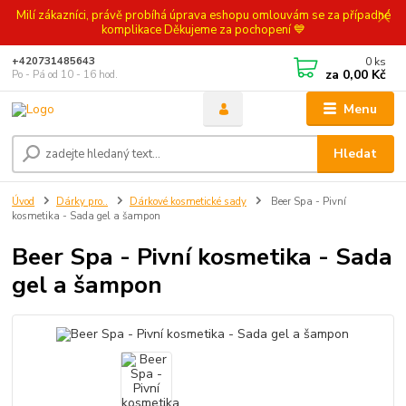
Milí zákazníci, právě probíhá úprava eshopu omlouvám se za případné
komplikace Děkujeme za pochopení 💙
0
ks
+420731485643
za
0,00 Kč
Po - Pá od 10 - 16 hod.
Menu
Hledat
Úvod
Dárky pro..
Dárkové kosmetické sady
Beer Spa - Pivní
kosmetika - Sada gel a šampon
Beer Spa - Pivní kosmetika - Sada
gel a šampon