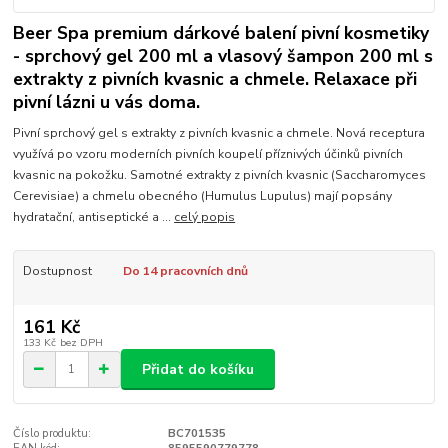
Beer Spa premium dárkové balení pivní kosmetiky
- sprchový gel 200 ml a vlasový šampon 200 ml s
extrakty z pivních kvasnic a chmele. Relaxace při
pivní lázni u vás doma.
Pivní sprchový gel s extrakty z pivních kvasnic a chmele. Nová receptura
využívá po vzoru moderních pivních koupelí příznivých účinků pivních
kvasnic na pokožku. Samotné extrakty z pivních kvasnic (Saccharomyces
Cerevisiae) a chmelu obecného (Humulus Lupulus) mají popsány
hydratační, antiseptické a ...
celý popis
Dostupnost
Do 14 pracovních dnů
161 Kč
133 Kč
bez DPH
Přidat do košíku
Číslo produktu:
BC701535