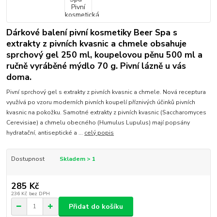
Dárkové balení pivní kosmetiky Beer Spa s
extrakty z pivních kvasnic a chmele obsahuje
sprchový gel 250 ml, koupelovou pěnu 500 ml a
ručně vyráběné mýdlo 70 g. Pivní lázně u vás
doma.
Pivní sprchový gel s extrakty z pivních kvasnic a chmele. Nová receptura
využívá po vzoru moderních pivních koupelí příznivých účinků pivních
kvasnic na pokožku. Samotné extrakty z pivních kvasnic (Saccharomyces
Cerevisiae) a chmelu obecného (Humulus Lupulus) mají popsány
hydratační, antiseptické a ...
celý popis
Dostupnost
Skladem > 1
285 Kč
236 Kč
bez DPH
Přidat do košíku