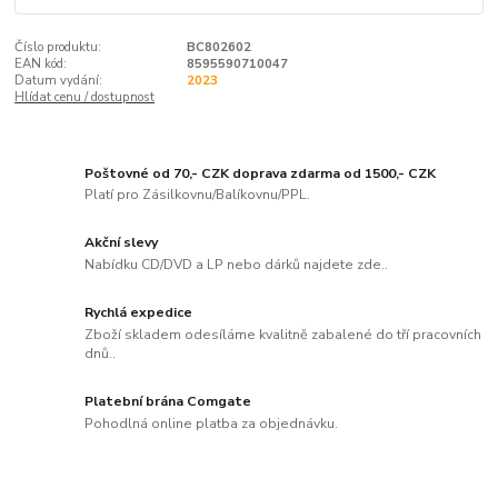
Číslo produktu:
BC802602
EAN kód:
8595590710047
Datum vydání:
2023
Hlídat cenu / dostupnost
Poštovné od 70,- CZK doprava zdarma od 1500,- CZK
Platí pro Zásilkovnu/Balíkovnu/PPL.
Akční slevy
Nabídku CD/DVD a LP nebo dárků najdete zde..
Rychlá expedice
Zboží skladem odesíláme kvalitně zabalené do tří pracovních
dnů..
Platební brána Comgate
Pohodlná online platba za objednávku.