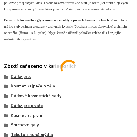
pokožce prospěšných látek. Dvousložková formulace zesiluje ošetřující efekt olejových
komponent a po umytí zanechává pokožku čistou, jemnou a sametově hebkou.
Pivní toaletní mýdlo s glycerinem a extrakty z pivních kvasnic a chmele
. Jemné toaletní
mýdlo s glycerinem a extrakty z pivních kvasnic (Saccharomyces Cerevisiae) a chmelu
obecného (Humulus Lupulus). Myje šetrně a účinně pokožku celého těla bez jejího
nadměrného vysušování.
Zboží zařazeno v kategoriích
Dárky pro..
Kosmetika|péče o tělo
Dárkové kosmetické sady
Dárky pro pivaře
Kosmetika pivní
Sprchové gely
Tekutá a tuhá mýdla