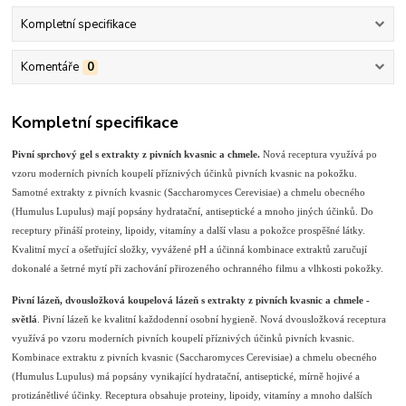
Kompletní specifikace
Komentáře
0
Kompletní specifikace
Pivní sprchový gel s extrakty z pivních kvasnic a chmele.
Nová receptura využívá po
vzoru moderních pivních koupelí příznivých účinků pivních kvasnic na pokožku.
Samotné extrakty z pivních kvasnic (Saccharomyces Cerevisiae) a chmelu obecného
(Humulus Lupulus) mají popsány hydratační, antiseptické a mnoho jiných účinků. Do
receptury přináší proteiny, lipoidy, vitamíny a další vlasu a pokožce prospěšné látky.
Kvalitní mycí a ošetřující složky, vyvážené pH a účinná kombinace extraktů zaručují
dokonalé a šetrné mytí při zachování přirozeného ochranného filmu a vlhkosti pokožky.
Pivní lázeň, dvousložková koupelová lázeň s extrakty z pivních kvasnic a chmele -
světlá
. Pivní lázeň ke kvalitní každodenní osobní hygieně. Nová dvousložková receptura
využívá po vzoru moderních pivních koupelí příznivých účinků pivních kvasnic.
Kombinace extraktu z pivních kvasnic (Saccharomyces Cerevisiae) a chmelu obecného
(Humulus Lupulus) má popsány vynikající hydratační, antiseptické, mírně hojivé a
protizánětlivé účinky. Receptura obsahuje proteiny, lipoidy, vitamíny a mnoho dalších