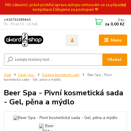
Milí zákazníci, právě probíhá úprava eshopu omlouvám se za případné
komplikace Děkujeme za pochopení 💙
0
ks
+420731485643
za
0,00 Kč
Po - Pá od 10 - 16 hod.
Menu
Hledat
Úvod
Dárky pro..
Dárkové kosmetické sady
Beer Spa - Pivní
kosmetická sada - Gel, pěna a mýdlo
Beer Spa - Pivní kosmetická sada
- Gel, pěna a mýdlo