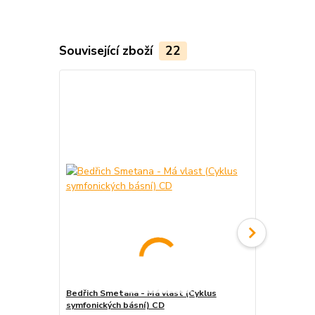
Související zboží
22
Bedřich Smetana - Má vlast (Cyklus
Bedřich Smet
symfonických básní) CD
Recording) 