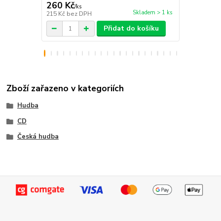
260 Kč
205 Kč
/
ks
/
ks
Skladem > 1 ks
215 Kč
bez DPH
169 Kč
bez 
Přidat do košíku
Zboží zařazeno v kategoriích
Hudba
CD
Česká hudba