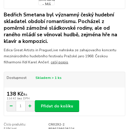
Bedřich Smetana byl významný český hudební
skladatel období romantismu. Pocházel z
poměrně zámožné sládkovské rodiny, ale od
raného mládí se věnoval hudbě, zejména hře na
klavír a kompozici.
Edica Great Artists in PragueLive nahrávka ze zahajovacího koncertu
mezinárodního hudebního festivalu Pražské jaro 1968. Českou
filharmonii řídí Karel Ančerl.
celý popis
Dostupnost
Skladem > 1 ks
138 Kč
/
ks
114 Kč
bez DPH
Přidat do košíku
Číslo produktu:
CR0292-2
EAN kód:
8590236029224