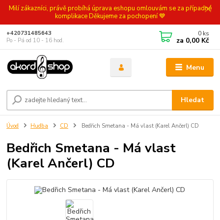
Milí zákazníci, právě probíhá úprava eshopu omlouvám se za případné
komplikace Děkujeme za pochopení 💙
0
ks
+420731485643
za
0,00 Kč
Po - Pá od 10 - 16 hod.
Menu
Hledat
Úvod
Hudba
CD
Bedřich Smetana - Má vlast (Karel Ančerl) CD
Bedřich Smetana - Má vlast
(Karel Ančerl) CD