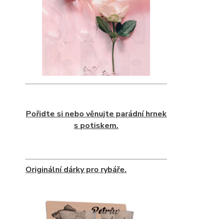
Pořidte si nebo věnujte parádní hrnek
s potiskem.
Originální dárky pro rybáře.