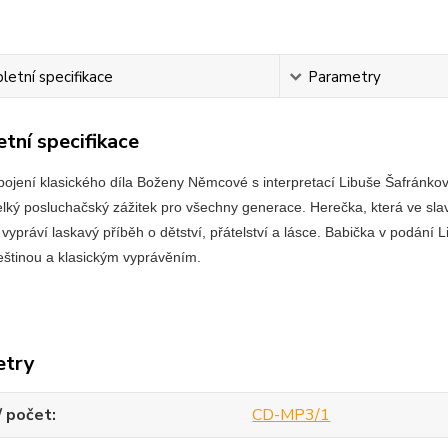
etní specifikace
Parametry
tní specifikace
pojení klasického díla Boženy Němcové s interpretací Libuše Šafránkové
velký posluchačský zážitek pro všechny generace. Herečka, která ve sl
vypráví laskavý příběh o dětství, přátelství a lásce. Babička v pod
eštinou a klasickým vyprávěním.
etry
/ počet
CD-MP3/1