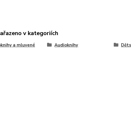
zařazeno v kategoriích
knihy a mluvené
Audioknihy
Dět