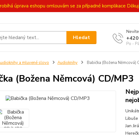
ě probíhá úprava eshopu omlouvám se za případné komplikace Děk
Nevíte
Hledat
+420
Po - P
udioknihy a mluvené slovo
Audioknihy
Babička (Božena Němcová)
čka (Božena Němcová) CD/MP3
Nejp
nejo
Unikát
Libuše
Jan Ji
Herečk