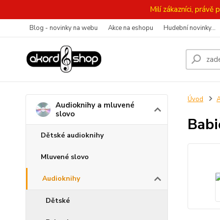
Milí zákazníci, práv
Blog - novinky na webu
Akce na eshopu
Hudební novinky...
Úvod
A
Audioknihy a mluvené
slovo
Babi
Dětské audioknihy
Mluvené slovo
Audioknihy
Dětské