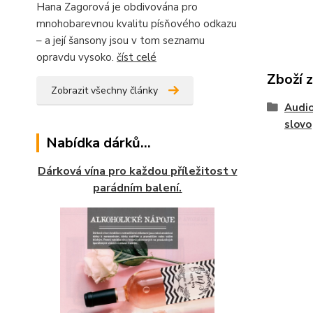
Hana Zagorová je obdivována pro
mnohobarevnou kvalitu písňového odkazu
– a její šansony jsou v tom seznamu
opravdu vysoko.
číst celé
Zboží 
Zobrazit všechny články
Audio
slovo
Nabídka dárků...
Dárková vína pro každou příležitost v
parádním balení.