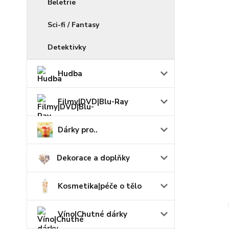
Beletrie
Sci-fi / Fantasy
Detektivky
Hudba
Filmy|DVD|Blu-Ray
Dárky pro..
Dekorace a doplňky
Kosmetika|péče o tělo
Víno|Chutné dárky