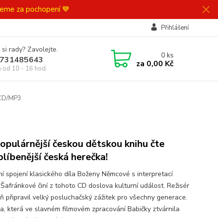
ujeme za pochopení 💙
Přihlášení
 si rady? Zavolejte.
0
ks
731485643
za
0,00 Kč
á od 10 - 16 hod.
 CD/MP3
opulárnější českou dětskou knihu čte
blíbenější česká herečka!
ní spojení klasického díla Boženy Němcové s interpretací
 Šafránkové činí z tohoto CD doslova kulturní událost. Režisér
ráň připravil velký posluchačský zážitek pro všechny generace.
a, která ve slavném filmovém zpracování Babičky ztvárnila