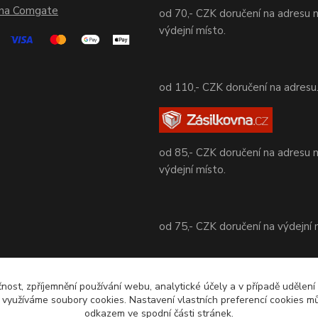
ána Comgate
od 70,- CZK doručení na adresu 
výdejní místo.
od 110,- CZK doručení na adresu
od 85,- CZK doručení na adresu 
výdejní místo.
od 75,- CZK doručení na výdejní 
od 70,- CZK doručení na adresu 
čnost, zpříjemnění používání webu, analytické účely a v případě udělení
výdejní místo.
y využíváme soubory cookies. Nastavení vlastních preferencí cookies mů
odkazem ve spodní části stránek.