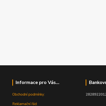
Informace pro Vás...
Bankovn
Obchodní podmínky:
2828922012
Reklamační řád: