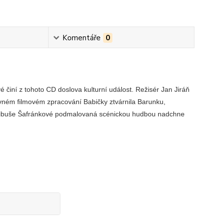
Komentáře
0
 činí z tohoto CD doslova kulturní událost. Režisér Jan Jiráň
avném filmovém zpracování Babičky ztvárnila Barunku,
ání Libuše Šafránkové podmalovaná scénickou hudbou nadchne