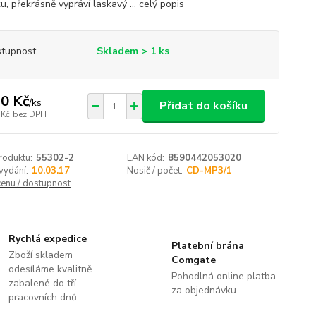
u, překrásně vypráví laskavý ...
celý popis
tupnost
Skladem > 1 ks
0 Kč
/
ks
Přidat do košíku
 Kč
bez DPH
roduktu:
55302-2
EAN kód:
8590442053020
vydání:
10.03.17
Nosič / počet:
CD-MP3/1
cenu / dostupnost
Rychlá expedice
Platební brána
Zboží skladem
Comgate
odesíláme kvalitně
Pohodlná online platba
zabalené do tří
za objednávku.
pracovních dnů..