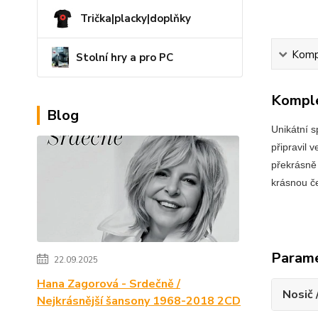
Trička|placky|doplňky
Kompl
Stolní hry a pro PC
Komple
Blog
Unikátní s
připravil 
překrásně 
krásnou č
Param
22.09.2025
Hana Zagorová - Srdečně /
Nosič 
Nejkrásnější šansony 1968-2018 2CD