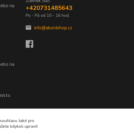
Zdeněk Šulc
nebo na
+420731485643
Po - Pá od 10 - 16 hod.
info@akordshop.cz
.
nebo na
místo.
nebo na
 souhlasu také pro
žete kdykoli upravit