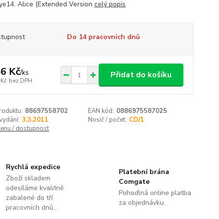
e14. Alice (Extended Version
celý popis
tupnost
Do 14 pracovních dnů
6 Kč
/
ks
Přidat do košíku
 Kč
bez DPH
roduktu:
88697558702
EAN kód:
0886975587025
vydání:
3.3.2011
Nosič / počet:
CD/1
cenu / dostupnost
Rychlá expedice
Platební brána
Zboží skladem
Comgate
odesíláme kvalitně
Pohodlná online platba
zabalené do tří
za objednávku.
pracovních dnů..