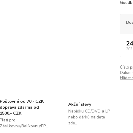
Goodby
Dos
24
203
Číslo p
Datum 
Hlídat 
Poštovné od 70,- CZK
Akční slevy
doprava zdarma od
Nabídku CD/DVD a LP
1500,- CZK
nebo dárků najdete
Platí pro
zde..
Zásilkovnu/Balíkovnu/PPL.