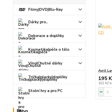
Filmy|DVD|Blu-Ray
Dárky pro..
Dekorace a doplňky
Kosmetika|péče o tělo
Víno|Chutné dárky
Avril L
Trička|placky|doplňky
195 K
161 Kč
b
Stolní hry a pro PC
Blog