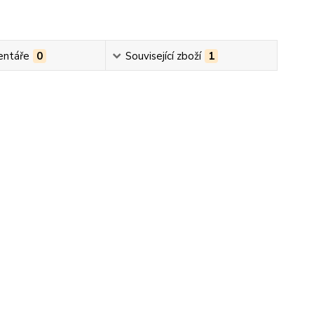
ntáře
0
Související zboží
1