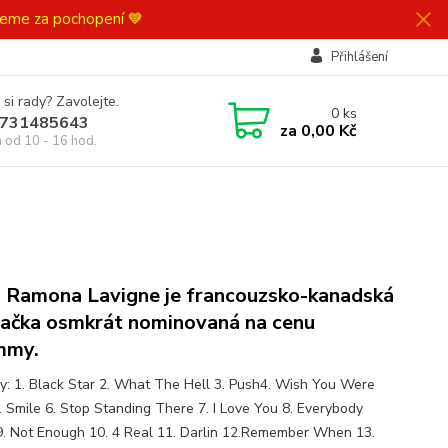
ujeme za pochopení 💙
Přihlášení
 si rady? Zavolejte.
0
ks
731485643
za
0,00 Kč
á od 10 - 16 hod.
l Ramona Lavigne je francouzsko-kanadská
ačka osmkrát nominovaná na cenu
mmy.
y: 1. Black Star 2. What The Hell 3. Push4. Wish You Were
. Smile 6. Stop Standing There 7. I Love You 8. Everybody
9. Not Enough 10. 4 Real 11. Darlin 12.Remember When 13.