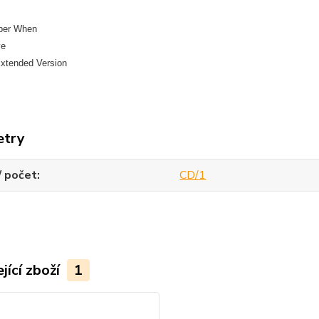
ber When
ye
Extended Version
etry
/ počet
CD/1
jící zboží
1