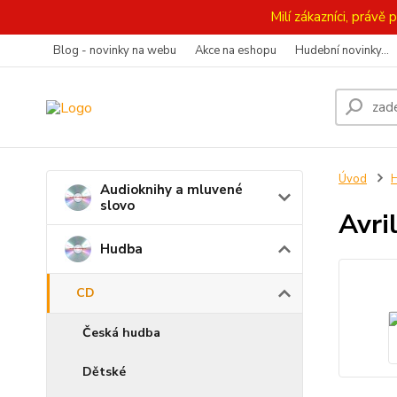
Milí zákazníci, práv
Blog - novinky na webu
Akce na eshopu
Hudební novinky...
Úvod
Audioknihy a mluvené
slovo
Avri
Hudba
CD
Česká hudba
Dětské