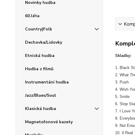
Novinky hudba
60.léta
Kompl
Country|Folk
Dechovka/Lidovky
Komple
Etnická hudba
Skladby:
1. Black St
Hudba z filmů
2. What Th
Instrumentání hudba
3. Push
4. Wish Yo
Jazz/Blues/Soul
5. Smile
6. Stop St
Klasická hudba
7. I Love Y
8. Everybo
Magnetofonové kazety
9. Not Eno
10. 4 Real