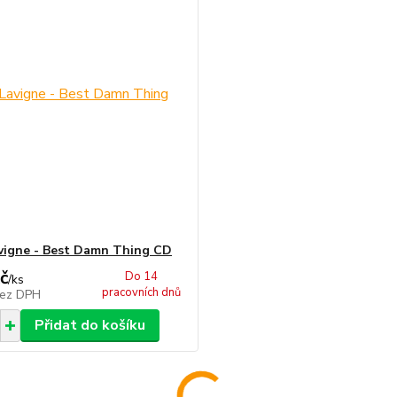
avigne - Best Damn Thing CD
č
Do 14
/
ks
pracovních dnů
ez DPH
Přidat do košíku