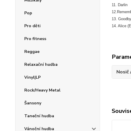
Muzikály
11. Darlin
12.Remem
Pop
13. Goodb
Pro děti
14. Alice (
Pro fitness
Reggae
Param
Relaxační hudba
Nosič 
Vinyl|LP
Rock/Heavy Metal
Šansony
Souvise
Taneční hudba
Vánoční hudba