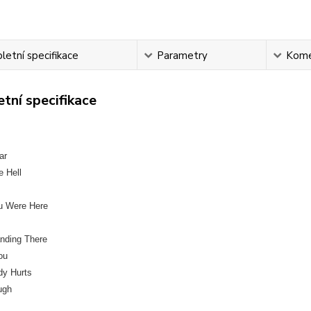
etní specifikace
Parametry
Kome
tní specifikace
ar
e Hell
u Were Here
anding There
ou
dy Hurts
ugh