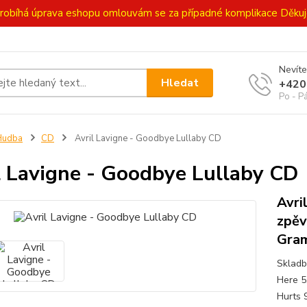
ě probíhá úprava eshopu omlouvám se za případné komplikace Děk
Nevíte
Hledat
+420
Po - P
Hudba
CD
Avril Lavigne - Goodbye Lullaby CD
l Lavigne - Goodbye Lullaby CD
Avri
zpěv
Gra
Skladb
Here 5
Hurts 