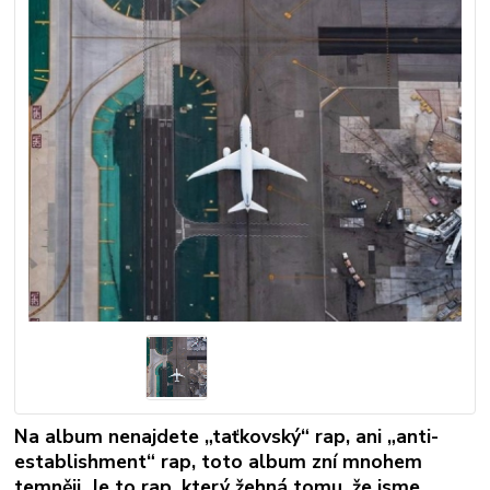
Na album nenajdete „taťkovský“ rap, ani „anti-
establishment“ rap, toto album zní mnohem
temněji. Je to rap, který žehná tomu, že jsme