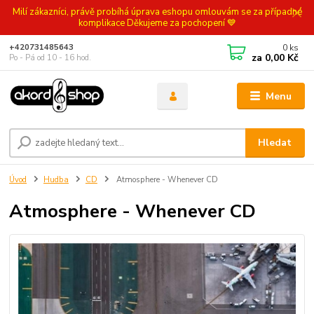
Milí zákazníci, právě probíhá úprava eshopu omlouvám se za případné
komplikace Děkujeme za pochopení 💙
0
ks
+420731485643
za
0,00 Kč
Po - Pá od 10 - 16 hod.
Menu
Hledat
Úvod
Hudba
CD
Atmosphere - Whenever CD
Atmosphere - Whenever CD