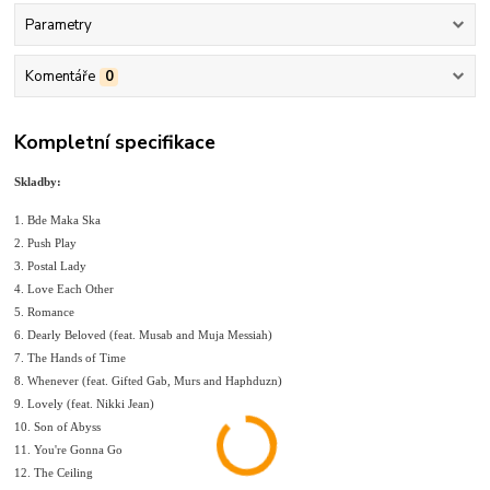
Parametry
Komentáře
0
Kompletní specifikace
Skladby:
1. Bde Maka Ska
2. Push Play
3. Postal Lady
4. Love Each Other
5. Romance
6. Dearly Beloved (feat. Musab and Muja Messiah)
7. The Hands of Time
8. Whenever (feat. Gifted Gab, Murs and Haphduzn)
9. Lovely (feat. Nikki Jean)
10. Son of Abyss
11. You're Gonna Go
12. The Ceiling