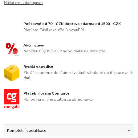
Hlídat cenu / dostupnost
Poštovné od 70,- CZK doprava zdarma od 1500,- CZK
Platí pro Zásilkovnu/Balíkovnu/PPL.
Akční slevy
Nabídku CD/DVD a LP nebo dárků najdete zde..
Rychlá expedice
Zboží skladem odesíláme kvalitně zabalené do tří pracovních
dnů..
Platební brána Comgate
Pohodlná online platba za objednávku.
Kompletní specifikace