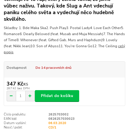
vůbec naživu. Takový, kde Slug a Ant vdechují
paniku celého světa a vydechují něco hudebně
skvělého.
Skladby: 1. Bde Maka Ska2. Push Play3. Postal Lady4. Love Each Other5.
Romance6. Dearly Beloved (feat. Musab and Muja Messiah)7. The Hands
of Time8. Whenever (feat. Gifted Gab, Murs and Haphduzn)9. Lovely
(feat. Nikki Jean)10. Son of Abyss11. You're Gonna Go12. The Ceiling
celý
popis
Dostupnost
Do 14 pracovních dnů
347 Kč
/
KS
287 Kč
bez DPH
Přidat do košíku
Číslo produktu:
2625703002
EAN kód:
0826257030023
Datum vydání:
06.03.2020
Nosič / počet:
CD/1