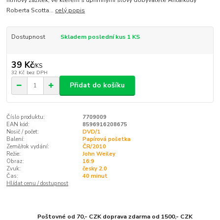
filmový zážitek, ve kterém s upřímnými slovy dobyvatele Antarktidy
Roberta Scotta...
celý popis
Dostupnost
Skladem poslední kus 1 KS
39 Kč
/
KS
32 Kč
bez DPH
Přidat do košíku
Číslo produktu:
7709009
EAN kód:
8596916208675
Nosič / počet:
DVD/1
Balení:
Papírová pošetka
Země/rok vydání:
ČR/2010
Režie:
John Weiley
Obraz:
16:9
Zvuk:
česky 2.0
Čas:
40 minut
Hlídat cenu / dostupnost
Poštovné od 70,- CZK doprava zdarma od 1500,- CZK