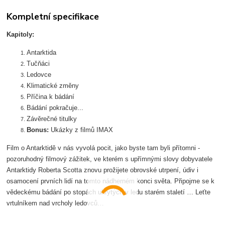
Kompletní specifikace
Kapitoly:
Antarktida
Tučňáci
Ledovce
Klimatické změny
Příčina k bádání
Bádání pokračuje...
Závěrečné titulky
Bonus:
Ukázky z filmů IMAX
Film o Antarktidě v nás vyvolá pocit, jako byste tam byli přítomni -
pozoruhodný filmový zážitek, ve kterém s upřímnými slovy dobyvatele
Antarktidy Roberta Scotta znovu prožijete obrovské utrpení, údiv i
osamocení prvních lidí na tomto nádherném konci světa. Připojme se k
vědeckému bádání po stopách ukrytých v ledu starém staletí … Leťte
vrtulníkem nad vrcholy ledovců…