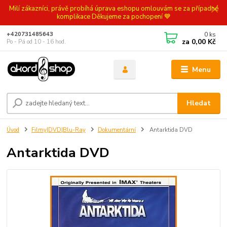
Milí zákazníci, právě probíhá úprava eshopu omlouvám se za případné
komplikace Děkujeme za pochopení 💙
0
ks
+420731485643
za
0,00 Kč
Po - Pá od 10 - 16 hod.
Menu
Hledat
Úvod
Filmy|DVD|Blu-Ray
Dokumentární
Antarktida DVD
Antarktida DVD