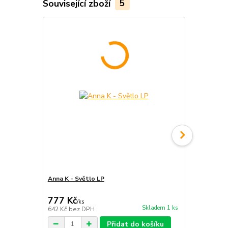
Související zboží
5
Anna K - Světlo LP
Anna K - Údo
777 Kč
389 Kč
/
ks
/
ks
Skladem 1 ks
642 Kč
bez DPH
321 Kč
bez 
Přidat do košíku