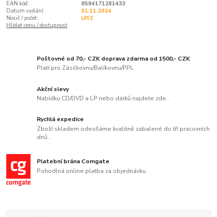
EAN kód:
8594171281433
Datum vydání:
01.11.2024
Nosič / počet:
LP/2
Hlídat cenu / dostupnost
Poštovné od 70,- CZK doprava zdarma od 1500,- CZK
Platí pro Zásilkovnu/Balíkovnu/PPL.
Akční slevy
Nabídku CD/DVD a LP nebo dárků najdete zde..
Rychlá expedice
Zboží skladem odesíláme kvalitně zabalené do tří pracovních
dnů..
Platební brána Comgate
Pohodlná online platba za objednávku.