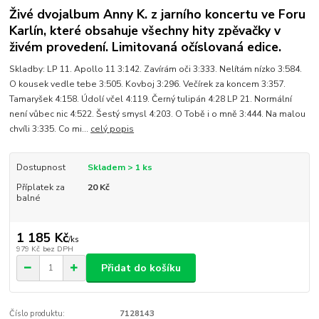
Živé dvojalbum Anny K. z jarního koncertu ve Foru
Karlín, které obsahuje všechny hity zpěvačky v
živém provedení. Limitovaná očíslovaná edice.
Skladby: LP 11. Apollo 11 3:142. Zavírám oči 3:333. Nelítám nízko 3:584.
O kousek vedle tebe 3:505. Kovboj 3:296. Večírek za koncem 3:357.
Tamaryšek 4:158. Údolí včel 4:119. Černý tulipán 4:28 LP 21. Normální
není vůbec nic 4:522. Šestý smysl 4:203. O Tobě i o mně 3:444. Na malou
chvíli 3:335. Co mi...
celý popis
Dostupnost
Skladem > 1 ks
Příplatek za
20 Kč
balné
1 185 Kč
/
ks
979 Kč
bez DPH
Přidat do košíku
Číslo produktu:
7128143