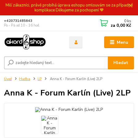
Milí zákazníci, právě probíhá úprava eshopu omlouvám se za případné
komplikace Děkujeme za pochopení 💙
0
ks
+420731485643
za
0,00 Kč
Po - Pá od 10 - 16 hod.
Menu
Hledat
Úvod
Hudba
LP
Anna K - Forum Karlín (Live) 2LP
Anna K - Forum Karlín (Live) 2LP