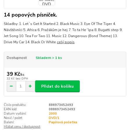
14 popových písniček.
Skladby: 1. Let´s Get It Started 2. Black Music 3. Eye Of The Tiger 4.
Návštěvníci 5. Africa 6. Pražákům je hej 7. To ta He´lpa 8. Bugatti step 9.
Jet Song 10. Tea For Two 11. Music 12. Dangerous (Bond Theme) 13.
Drive My Car 14. Black Or White
celý popis
Dostupnost
Skladem > 1 ks
39 Kč
/
ks
32 Kč
bez DPH
Přidat do košíku
Číslo produktu:
886973452493
EAN kód:
0886973452493
Datum vydání:
2000
Nosič / počet:
DVD/1
Balení:
Papírová pošetka
Hlídat cenu / dostupnost