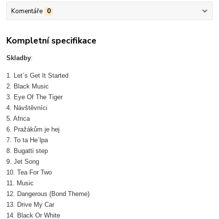
Komentáře
0
Kompletní specifikace
Skladby
:
1. Let´s Get It Started
2. Black Music
3. Eye Of The Tiger
4. Návštěvníci
5. Africa
6. Pražákům je hej
7. To ta He´lpa
8. Bugatti step
9. Jet Song
10. Tea For Two
11. Music
12. Dangerous (Bond Theme)
13. Drive My Car
14. Black Or White