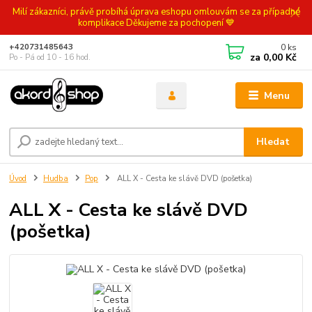
Milí zákazníci, právě probíhá úprava eshopu omlouvám se za případné
komplikace Děkujeme za pochopení 💙
0
ks
+420731485643
za
0,00 Kč
Po - Pá od 10 - 16 hod.
Menu
Hledat
Úvod
Hudba
Pop
ALL X - Cesta ke slávě DVD (pošetka)
ALL X - Cesta ke slávě DVD
(pošetka)