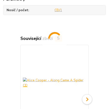
Nosič / počet
CD/1
Související zboží
5