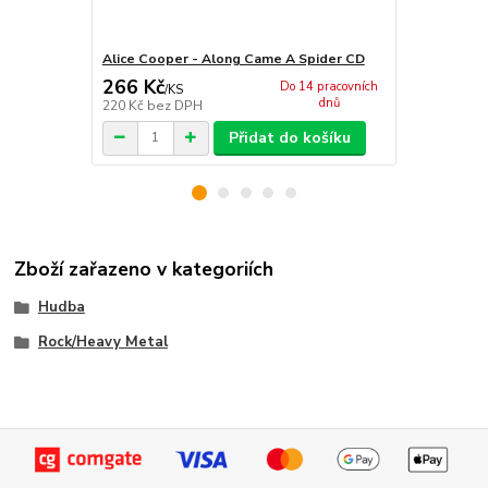
Alice Cooper - Along Came A Spider CD
Alice Coope
266 Kč
49 Kč
Do 14 pracovních
/
KS
/
ks
dnů
220 Kč
bez DPH
40 Kč
bez D
Přidat do košíku
Zboží zařazeno v kategoriích
Hudba
Rock/Heavy Metal