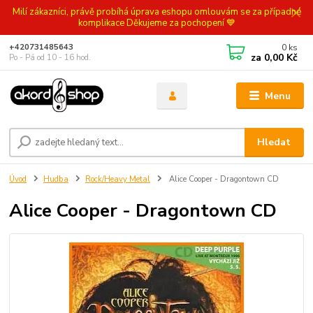
Milí zákazníci, právě probíhá úprava eshopu omlouvám se za případné
komplikace Děkujeme za pochopení 💙
0
ks
+420731485643
za
0,00 Kč
Po - Pá od 10 - 16 hod.
Menu
Hledat
Úvod
Hudba
Rock/Heavy Metal
Alice Cooper - Dragontown CD
Alice Cooper - Dragontown CD