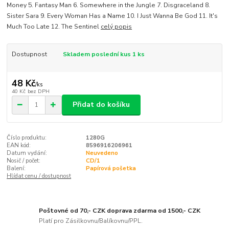
Money 5. Fantasy Man 6. Somewhere in the Jungle 7. Disgraceland 8.
Sister Sara 9. Every Woman Has a Name 10. I Just Wanna Be God 11. It's
Much Too Late 12. The Sentinel
celý popis
Dostupnost
Skladem poslední kus 1 ks
48 Kč
/
ks
40 Kč
bez DPH
Přidat do košíku
Číslo produktu:
1280G
EAN kód:
8596916206961
Datum vydání:
Neuvedeno
Nosič / počet:
CD/1
Balení:
Papírová pošetka
Hlídat cenu / dostupnost
Poštovné od 70,- CZK doprava zdarma od 1500,- CZK
Platí pro Zásilkovnu/Balíkovnu/PPL.