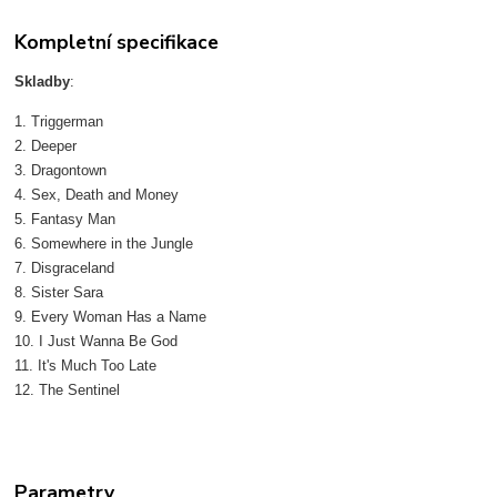
Kompletní specifikace
Skladby
:
1. Triggerman
2. Deeper
3. Dragontown
4. Sex, Death and Money
5. Fantasy Man
6. Somewhere in the Jungle
7. Disgraceland
8. Sister Sara
9. Every Woman Has a Name
10. I Just Wanna Be God
11. It's Much Too Late
12. The Sentinel
Parametry