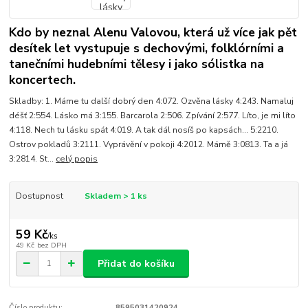
Kdo by neznal Alenu Valovou, která už více jak pět
desítek let vystupuje s dechovými, folklórními a
tanečními hudebními tělesy i jako sólistka na
koncertech.
Skladby: 1. Máme tu další dobrý den 4:072. Ozvěna lásky 4:243. Namaluj
déšť 2:554. Lásko má 3:155. Barcarola 2:506. Zpívání 2:577. Líto, je mi líto
4:118. Nech tu lásku spát 4:019. A tak dál nosíš po kapsách... 5:2210.
Ostrov pokladů 3:2111. Vyprávění v pokoji 4:2012. Mámě 3:0813. Ta a já
3:2814. St...
celý popis
Dostupnost
Skladem > 1 ks
59 Kč
/
ks
49 Kč
bez DPH
Přidat do košíku
Číslo produktu:
8595031420924