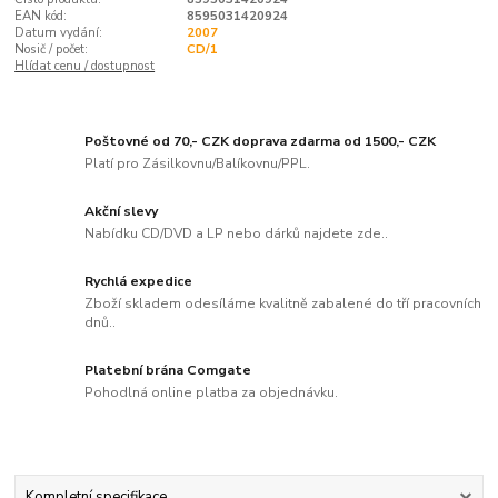
EAN kód:
8595031420924
Datum vydání:
2007
Nosič / počet:
CD/1
Hlídat cenu / dostupnost
Poštovné od 70,- CZK doprava zdarma od 1500,- CZK
Platí pro Zásilkovnu/Balíkovnu/PPL.
Akční slevy
Nabídku CD/DVD a LP nebo dárků najdete zde..
Rychlá expedice
Zboží skladem odesíláme kvalitně zabalené do tří pracovních
dnů..
Platební brána Comgate
Pohodlná online platba za objednávku.
Kompletní specifikace