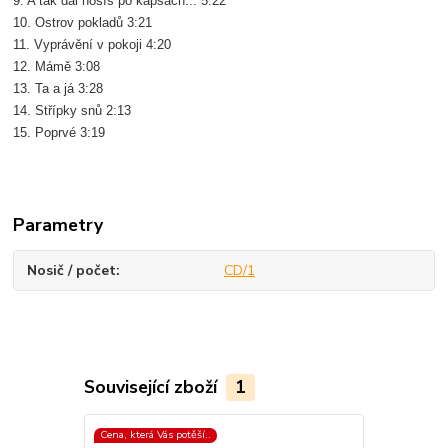
9. A tak dál nosíš po kapsách... 5:22
10. Ostrov pokladů 3:21
11. Vyprávění v pokoji 4:20
12. Mámě 3:08
13. Ta a já 3:28
14. Střípky snů 2:13
15. Poprvé 3:19
Parametry
Nosič / počet
CD/1
Související zboží
1
Cena, která Vás potěší..