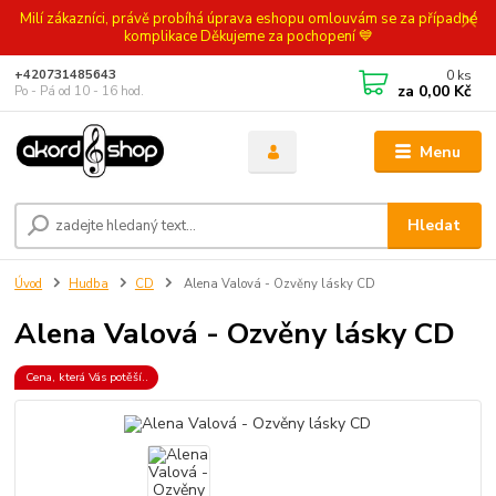
Milí zákazníci, právě probíhá úprava eshopu omlouvám se za případné
komplikace Děkujeme za pochopení 💙
0
ks
+420731485643
za
0,00 Kč
Po - Pá od 10 - 16 hod.
Menu
Hledat
Úvod
Hudba
CD
Alena Valová - Ozvěny lásky CD
Alena Valová - Ozvěny lásky CD
Cena, která Vás potěší..