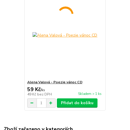
Alena Valová - Poezie vánoc CD
59 Kč
/
ks
Skladem > 1 ks
49 Kč
bez DPH
Přidat do košíku
Zboží zařazeno v kategoriích