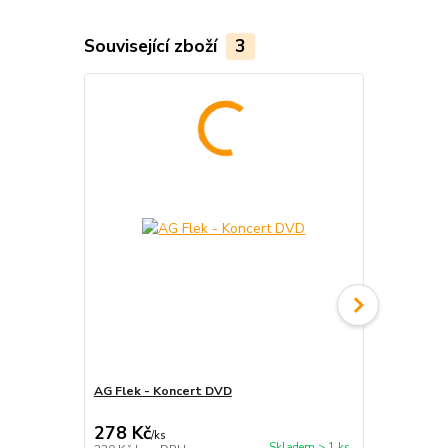
Související zboží
3
AG Flek - Koncert DVD
AG Flek - 
278 Kč
278 Kč
/
ks
/
ks
Skladem > 1 ks