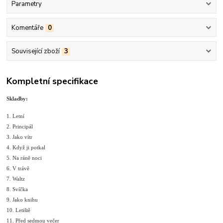
Parametry
Komentáře
0
Související zboží
3
Kompletní specifikace
Skladby:
1. Letní
2. Principál
3. Jako vítr
4. Když ji potkal
5. Na ráně noci
6. V trávě
7. Waltz
8. Svíčka
9. Jako knihu
10. Letiště
11. Před sedmou večer