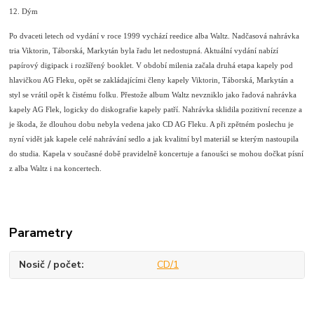
12. Dým
Po dvaceti letech od vydání v roce 1999 vychází reedice alba Waltz. Nadčasová nahrávka
tria Viktorin, Táborská, Markytán byla řadu let nedostupná. Aktuální vydání nabízí
papírový digipack i rozšířený booklet. V období milenia začala druhá etapa kapely pod
hlavičkou AG Fleku, opět se zakládajícími členy kapely Viktorin, Táborská, Markytán a
styl se vrátil opět k čistému folku. Přestože album Waltz nevzniklo jako řadová nahrávka
kapely AG Flek, logicky do diskografie kapely patří. Nahrávka sklidila pozitivní recenze a
je škoda, že dlouhou dobu nebyla vedena jako CD AG Fleku. A při zpětném poslechu je
nyní vidět jak kapele celé nahrávání sedlo a jak kvalitní byl materiál se kterým nastoupila
do studia. Kapela v současné době pravidelně koncertuje a fanoušci se mohou dočkat písní
z alba Waltz i na koncertech.
Parametry
Nosič / počet
CD/1