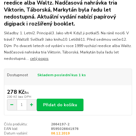
reedice alba Waltz. Nadčasová nahrávka tria
Viktorin, Táborská, Markytán byla řadu let
nedostupná. Aktuální vydání nabízí papírový
digipack i rozšířený booklet.
Skladby: 1. Letní2. Principál3. Jako vítr4. Když ji potkal5. Na ráně noci6. V
trávě7. Waltz8. Svíčka9. Jako knihu10. Letiště11. Před sedmou večer12.
Dým Po dvaceti letech od vydání v roce 1999 vychází reedice alba Waltz.
Nadčasová nahrávka tria Viktorin, Táborská, Markytán byla řadu let
nedostupná....
celý popis
Dostupnost
Skladem poslední kus 1 ks
278 Kč
/
ks
230 Kč
bez DPH
Přidat do košíku
Číslo produktu:
2664197-2
EAN kód:
8595026641976
Datum vydání:
06.12.2019