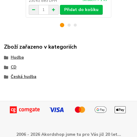
230 Kč
bez DPH
230 Kč
bez 
Přidat do košíku
Zboží zařazeno v kategoriích
Hudba
CD
Česká hudba
2006 - 2026 Akordshop jsme tu pro Vás již 20 let...