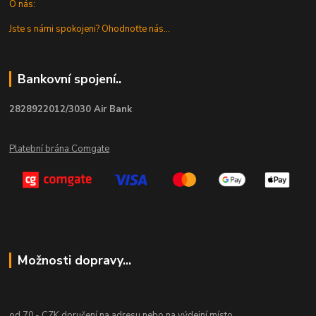
O nás:
Jste s námi spokojeni? Ohodnoťte nás...
Bankovní spojení..
2828922012/3030 Air Bank
Platební brána Comgate
Možnosti dopravy...
od 70,- CZK doručení na adresu nebo na výdejní místo.