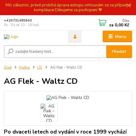
Milí zákazníci, právě probíhá úprava eshopu omlouvám se za případné
komplikace Děkujeme za pochopení 💙
0
ks
+420731485643
za
0,00 Kč
Po - Pá od 10 - 16 hod.
Menu
Hledat
Úvod
Hudba
CD
AG Flek - Waltz CD
AG Flek - Waltz CD
Po dvaceti letech od vydání v roce 1999 vychází