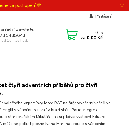
ujeme za pochopení 💙
Přihlášení
 si rady? Zavolejte.
0
ks
731485643
za
0,00 Kč
á od 10 - 16 hod.
et čtyři adventních příběhů pro čtyři
y.
í společného vzpomínky letce RAF na štědrovečerní večeři ve
é Anglii s vánoční tramvají v brazilském Porto Alegre a
u o staropražském Mikuláši, jak si ji kdysi vyslechl Eduard
A může se potkat poezie Ivana Martina Jirouse s vánočním