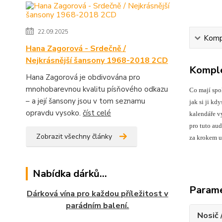
22.09.2025
Kompl
Hana Zagorová - Srdečně /
Nejkrásnější šansony 1968-2018 2CD
Komple
Hana Zagorová je obdivována pro
mnohobarevnou kvalitu písňového odkazu
Co mají spo
– a její šansony jsou v tom seznamu
jak si ji k
opravdu vysoko.
číst celé
kalendáře v
pro tuto aud
Zobrazit všechny články
za krokem u
Nabídka dárků...
Param
Dárková vína pro každou příležitost v
parádním balení.
Nosič 