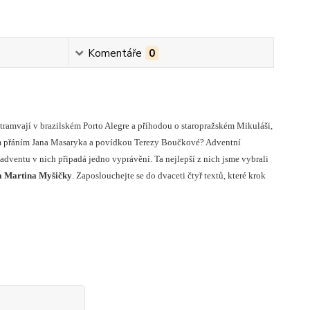
Komentáře
0
tramvají v brazilském Porto Alegre a příhodou o staropražském Mikuláši,
čním přáním Jana Masaryka a povídkou Terezy Boučkové? Adventní
ventu v nich připadá jedno vyprávění. Ta nejlepší z nich jsme vybrali
a Martina Myšičky
. Zaposlouchejte se do dvaceti čtyř textů, které krok