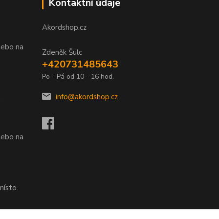
Kontaktní údaje
Akordshop.cz
nebo na
Zdeněk Šulc
+420731485643
Po - Pá od 10 - 16 hod.
info@akordshop.cz
.
nebo na
místo.