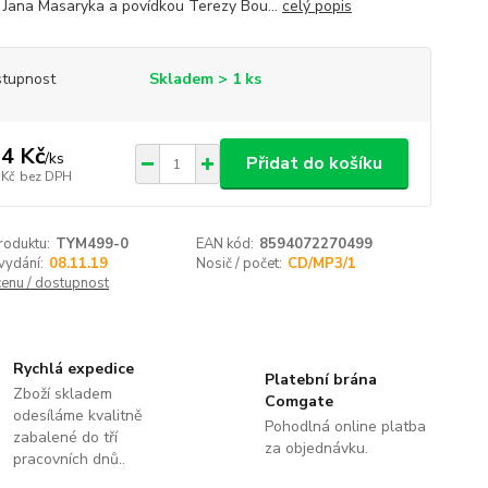
 Jana Masaryka a povídkou Terezy Bou...
celý popis
tupnost
Skladem > 1 ks
4 Kč
/
ks
Přidat do košíku
 Kč
bez DPH
roduktu:
TYM499-0
EAN kód:
8594072270499
vydání:
08.11.19
Nosič / počet:
CD/MP3/1
cenu / dostupnost
Rychlá expedice
Platební brána
Zboží skladem
Comgate
odesíláme kvalitně
Pohodlná online platba
zabalené do tří
za objednávku.
pracovních dnů..