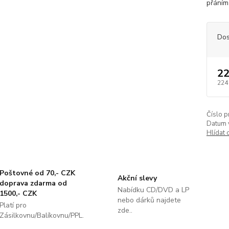
přáním
Dos
22
224
Číslo p
Datum 
Hlídat 
Poštovné od 70,- CZK
Akční slevy
doprava zdarma od
Nabídku CD/DVD a LP
1500,- CZK
nebo dárků najdete
Platí pro
zde..
Zásilkovnu/Balíkovnu/PPL.