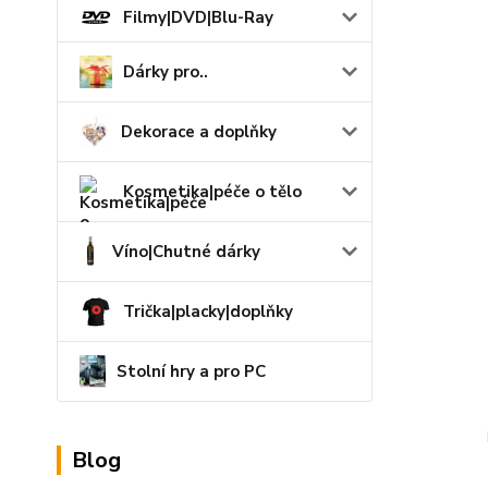
Filmy|DVD|Blu-Ray
Dárky pro..
Dekorace a doplňky
Kosmetika|péče o tělo
Víno|Chutné dárky
Trička|placky|doplňky
Stolní hry a pro PC
Blog