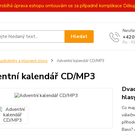
ě probíhá úprava eshopu omlouvám se za případné komplikace Děk
Nevíte
Hledat
+420
Po - P
udioknihy a mluvené slovo
Adventní kalendář CD/MP3
ntní kalendář CD/MP3
Dvac
hlas
Co maj
válečn
příhodo
Bass? 