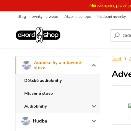
Milí zákazníci, práv
Blog - novinky na webu
Akce na eshopu
Hudební novinky...
Úvod
A
Audioknihy a mluvené
slovo
Adve
Dětské audioknihy
Mluvené slovo
Audioknihy
Hudba