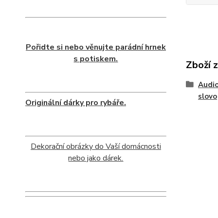
Pořidte si nebo věnujte parádní hrnek
s potiskem.
Zboží 
Audio
slovo
Originální dárky pro rybáře.
Dekorační obrázky do Vaší domácnosti
nebo jako dárek.