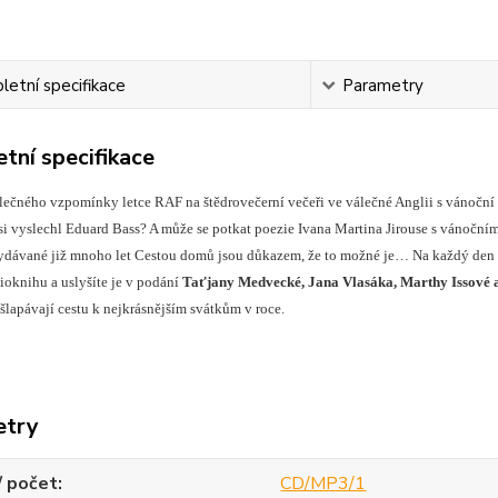
etní specifikace
Parametry
tní specifikace
lečného vzpomínky letce RAF na štědrovečerní večeři ve válečné Anglii s vánoční 
dysi vyslechl Eduard Bass? A může se potkat poezie Ivana Martina Jirouse s váno
ydávané již mnoho let Cestou domů jsou důkazem, že to možné je… Na každý den ad
ioknihu a uslyšíte je v podání
Taťjany Medvecké, Jana Vlasáka, Marthy Issové 
šlapávají cestu k nejkrásnějším svátkům v roce.
etry
/ počet
CD/MP3/1