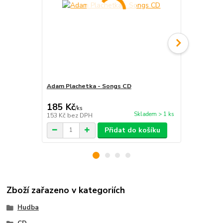
Adam Plachetka - Songs CD
Adam Plache
185 Kč
185 Kč
/
ks
/
ks
Skladem > 1 ks
153 Kč
bez DPH
153 Kč
bez 
Přidat do košíku
Zboží zařazeno v kategoriích
Hudba