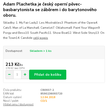
Adam Plachetka je český operní pěvec-
basbarytonista se záběrem i do barytonového
oboru.
Skladby: 1. My Fair Lady2. Les Misérables3. Phantom of the Opera4.
Cats5. Man of La Mancha6. Camelot7. Oklahoma8. Paint Your Wagon9.
Porgy and Bess10. South Pacific11. Show Boat12. West Side Story13. On
the Town14. Candide
celý popis
Dostupnost
Skladem > 1 ks
213 Kč
/
ks
176 Kč
bez DPH
Přidat do košíku
Číslo produktu:
CR0937-2
EAN kód:
8590236093720
Datum vydání:
12.04.2018
Nosič / počet:
CD/1
Hlídat cenu / dostupnost