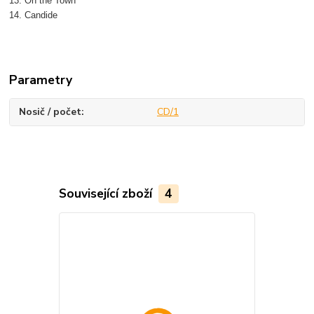
13. On the Town
14. Candide
Parametry
Nosič / počet
CD/1
Související zboží
4