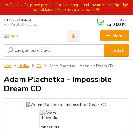
Milí zákazníci, právě probíhá úprava eshopu omlouvám se za případné
komplikace Děkujeme za pochopení 💙
0
ks
+420731485643
za
0,00 Kč
Po - Pá od 10 - 16 hod.
Menu
Hledat
Úvod
Hudba
CD
Adam Plachetka - Impossible Dream CD
Adam Plachetka - Impossible
Dream CD