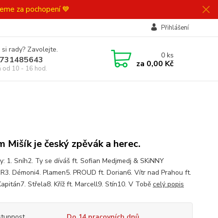
ujeme za pochopení 💙
Přihlášení
 si rady? Zavolejte.
0
ks
731485643
za
0,00 Kč
á od 10 - 16 hod.
 Mišík je český zpěvák a herec.
y: 1. Sníh2. Ty se díváš ft. Sofian Medjmedj & SKiNNY
3. Démoni4. Plamen5. PROUD ft. Dorian6. Vítr nad Prahou ft.
pitán7. Střela8. Kříž ft. Marcell9. Stín10. V Tobě
celý popis
tupnost
Do 14 pracovních dnů