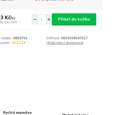
3 Kč
/
ks
Přidat do košíku
 Kč
bez DPH
roduktu:
0858762
EAN kód:
0602508587627
vydání:
13.12.19
Hlídat cenu / dostupnost
Rychlá expedice