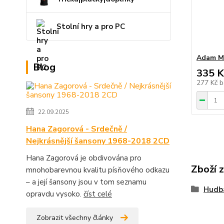
Stolní hry a pro PC
Adam Mi
Blog
335 K
277 Kč
b
22.09.2025
Hana Zagorová - Srdečně /
Nejkrásnější šansony 1968-2018 2CD
Hana Zagorová je obdivována pro
Zboží 
mnohobarevnou kvalitu písňového odkazu
– a její šansony jsou v tom seznamu
Hudb
opravdu vysoko.
číst celé
Zobrazit všechny články