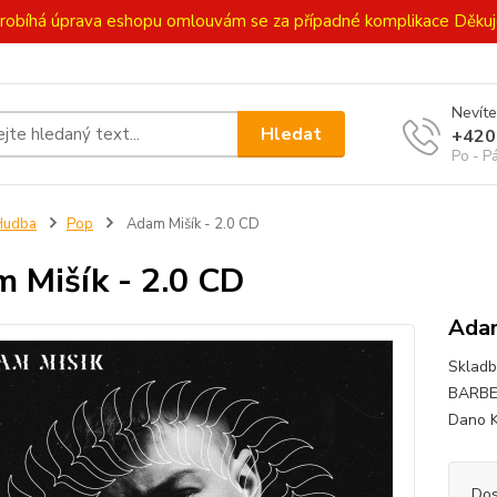
ě probíhá úprava eshopu omlouvám se za případné komplikace Děk
Nevíte
Hledat
+420
Po - P
Hudba
Pop
Adam Mišík - 2.0 CD
 Mišík - 2.0 CD
Adam
Skladb
BARBER
Dano Ka
Dos