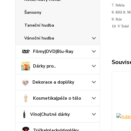
7. Střela
Šansony
8. Kříž ft. M
9. Stín
Taneční hudba
10. V Tobě
Vánoční hudba
Filmy|DVD|Blu-Ray
Souvise
Dárky pro..
Dekorace a doplňky
Kosmetika|péče o tělo
Víno|Chutné dárky
Trička|placky|doplňky