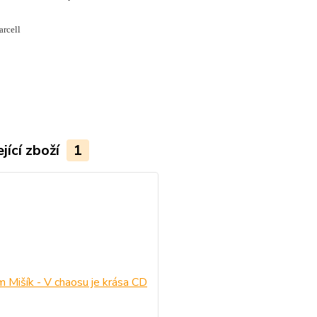
arcell
jící zboží
1