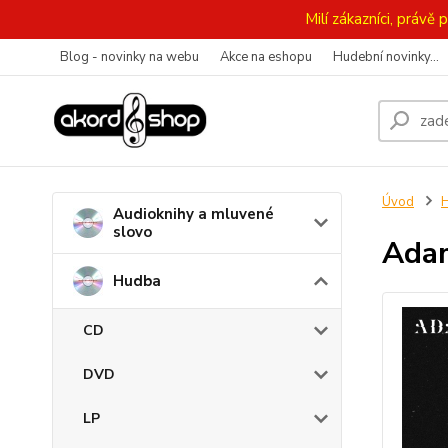
Milí zákazníci, práv
Blog - novinky na webu
Akce na eshopu
Hudební novinky...
Úvod
Audioknihy a mluvené
slovo
Adam
Hudba
CD
DVD
LP