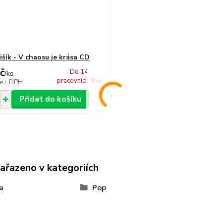
šík - V chaosu je krása CD
č
Do 14
/
ks
pracovních dnů
ez DPH
Přidat do košíku
zařazeno v kategoriích
a
Pop