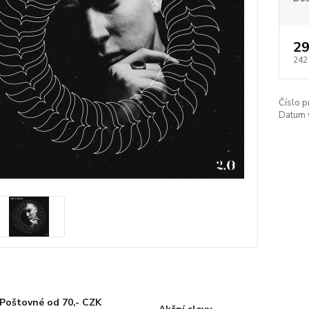
29
242
Číslo p
Datum 
Poštovné od 70,- CZK