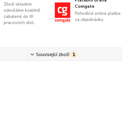
Platební brána
Zboží skladem
Comgate
odesíláme kvalitně
Pohodlná online platba
zabalené do tří
za objednávku.
pracovních dnů..
Související zboží
1