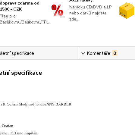
Akční slevy
doprava zdarma od
Nabídku CD/DVD a LP
1500,- CZK
nebo dárků najdete
Platí pro
zde..
Zásilkovnu/Balíkovnu/PPL.
etní specifikace
Komentáře
0
tní specifikace
íváš ft. Sofian Medjmedj & SKiNNY BARBER
. Dorian
Prahou ft. Dano Kapitán