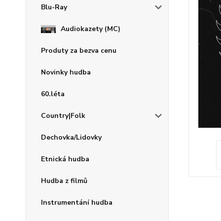
Blu-Ray
Audiokazety (MC)
Produty za bezva cenu
Novinky hudba
60.léta
Country|Folk
Dechovka/Lidovky
Etnická hudba
Hudba z filmů
Instrumentání hudba