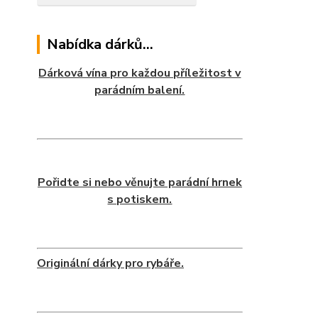
Nabídka dárků...
Dárková vína pro každou příležitost v
parádním balení.
Pořidte si nebo věnujte parádní hrnek
s potiskem.
Originální dárky pro rybáře.