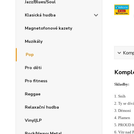
Jazz/Blues/Soul
Klasická hudba
Magnetofonové kazety
Muzikály
Kompl
Pop
Pro děti
Komple
Pro fitness
Skladby:
Reggae
1. Sníh
2. Ty se d
Relaxační hudba
3. Démoni
4. Plamen
Vinyl|LP
5. PROUD ft
6. Vítr nad 
Rock/Heavy Metal