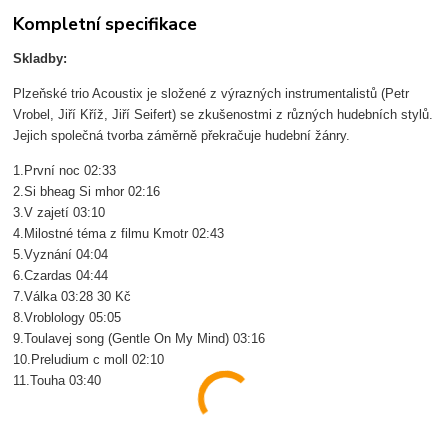
Kompletní specifikace
Skladby:
Plzeňské trio Acoustix je složené z výrazných instrumentalistů (Petr
Vrobel, Jiří Kříž, Jiří Seifert) se zkušenostmi z různých hudebních stylů.
Jejich společná tvorba záměrně překračuje hudební žánry.
1.První noc 02:33
2.Si bheag Si mhor 02:16
3.V zajetí 03:10
4.Milostné téma z filmu Kmotr 02:43
5.Vyznání 04:04
6.Czardas 04:44
7.Válka 03:28 30 Kč
8.Vroblology 05:05
9.Toulavej song (Gentle On My Mind) 03:16
10.Preludium c moll 02:10
11.Touha 03:40