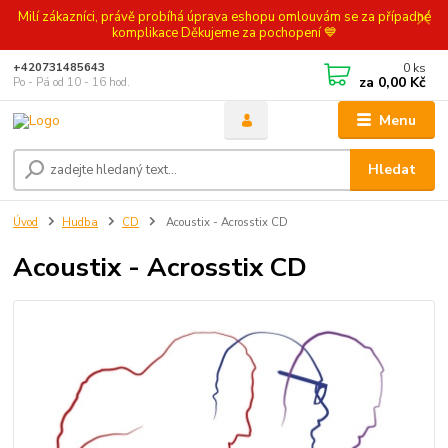
Milí zákazníci, právě probíhá úprava eshopu omlouvám se za případné
komplikace Děkujeme za pochopení 💙
0
ks
+420731485643
za
0,00 Kč
Po - Pá od 10 - 16 hod.
Menu
Hledat
Úvod
Hudba
CD
Acoustix - Acrosstix CD
Acoustix - Acrosstix CD