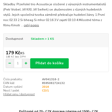
Skladby: Plzeňské trio Acoustix je složené z výrazných instrumentalistů
(Petr Vrobel, Jiří Kříž, Jiří Seifert) se zkušenostmi z různých hudebních
stylů. Jejich společná tvorba záměrně překračuje hudební žánry. 1.První
noc 02:33 2.Si bheag Si mhor 02:16 3.V zajetí 03:10 4.Milostné téma z
filmu Kmotr ...
celý popis
Dostupnost
Skladem > 1 KS
179 Kč
/
KS
148 Kč
bez DPH
Přidat do košíku
Číslo produktu:
AV041316-2
EAN kód:
8595082724132
Datum vydání:
2016
Nosič / počet:
CD/1
Hlídat cenu / dostupnost
Poštovné od 70,- CZK doprava zdarma od 1500,- CZK