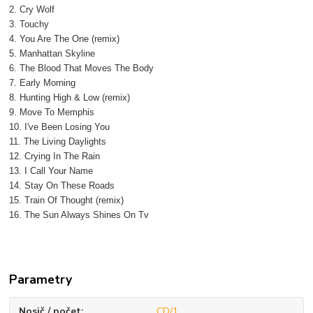
2. Cry Wolf
3. Touchy
4. You Are The One (remix)
5. Manhattan Skyline
6. The Blood That Moves The Body
7. Early Morning
8. Hunting High & Low (remix)
9. Move To Memphis
10. I've Been Losing You
11. The Living Daylights
12. Crying In The Rain
13. I Call Your Name
14. Stay On These Roads
15. Train Of Thought (remix)
16. The Sun Always Shines On Tv
Parametry
Nosič / počet
CD/1