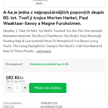
A-ha je jedna z nejpopulárnějších popových skupin
80. let. Tvoří ji trojice Morten Harket, Paul
Waaktaar-Savoy a Magne Furuholmen.
Skladby: 1. Take On Me2. Cry Wolf3. Touchy4. You Are The One (remix)5.
Manhattan Skyline6. The Blood That Moves The Body7. Early Morning8.
Hunting High & Low (remix)9. Move To Memphis10. I've Been Losing
You11. The Living Daylights12. Crying In The Rain13. I Call Your Name14.
Stay On These Roads...
celý popis
Dostupnost
Skladem poslední kus 1 KS
182 Kč
/
KS
150 Kč
bez DPH
Přidat do košíku
Číslo produktu:
7599267732
EAN kód:
0075992677325