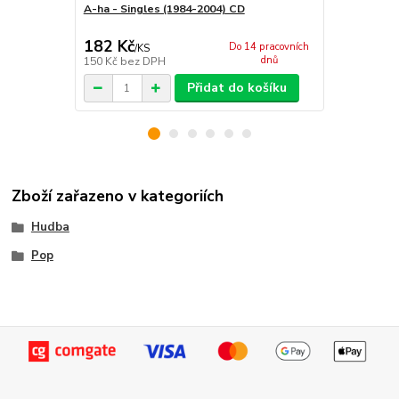
A-ha - Singles (1984-2004) CD
A-ha - Cast
182 Kč
266 Kč
Do 14 pracovních
/
KS
/
KS
dnů
150 Kč
bez DPH
220 Kč
bez 
Přidat do košíku
Zboží zařazeno v kategoriích
Hudba
Pop