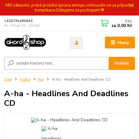
Milí zákazníci, právě probíhá úprava eshopu omlouvám se za případné
komplikace Děkujeme za pochopení 💙
0
ks
+420731485643
za
0,00 Kč
Po - Pá od 10 - 16 hod.
Menu
Hledat
Úvod
Hudba
Pop
A-ha - Headlines And Deadlines CD
A-ha - Headlines And Deadlines
CD