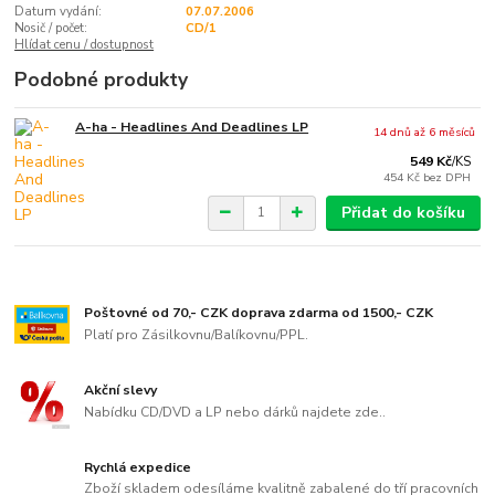
Datum vydání:
07.07.2006
Nosič / počet:
CD/1
Hlídat cenu / dostupnost
Podobné produkty
A-ha - Headlines And Deadlines LP
14 dnů až 6 měsíců
549 Kč
/
KS
454 Kč
bez DPH
Přidat do košíku
Poštovné od 70,- CZK doprava zdarma od 1500,- CZK
Platí pro Zásilkovnu/Balíkovnu/PPL.
Akční slevy
Nabídku CD/DVD a LP nebo dárků najdete zde..
Rychlá expedice
Zboží skladem odesíláme kvalitně zabalené do tří pracovních