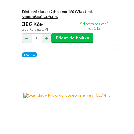
Dědictví skotských templářů (Vlastimil
Vondruška) CD/MP3
386 Kč
Skladem poslední
/
ks
kus 1 ks
386 Kč
bez DPH
Přidat do košíku
Novinka