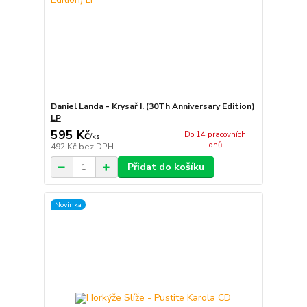
Daniel Landa - Krysař I. (30Th Anniversary Edition)
LP
595 Kč
Do 14 pracovních
/
ks
dnů
492 Kč
bez DPH
Přidat do košíku
Novinka