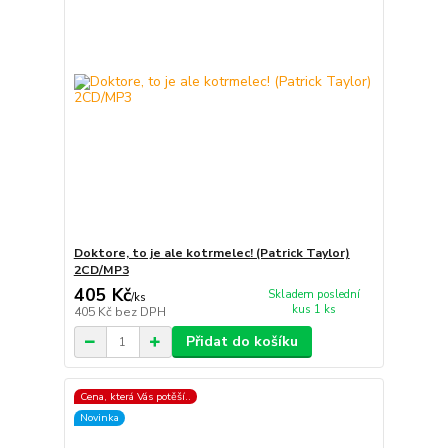
Doktore, to je ale kotrmelec! (Patrick Taylor)
2CD/MP3
405 Kč
Skladem poslední
/
ks
kus 1 ks
405 Kč
bez DPH
Přidat do košíku
Cena, která Vás potěší..
Novinka