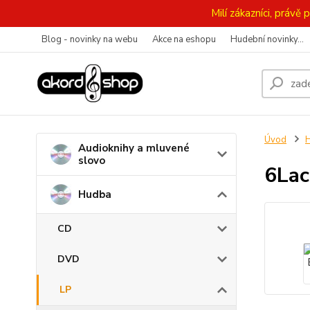
Milí zákazníci, práv
Blog - novinky na webu
Akce na eshopu
Hudební novinky...
Úvod
Audioknihy a mluvené
slovo
6Lac
Hudba
CD
DVD
LP