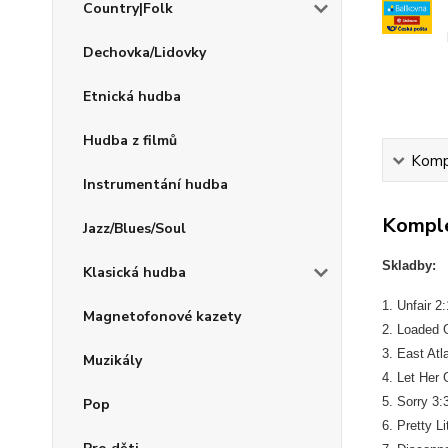
Country|Folk
Dechovka/Lidovky
Etnická hudba
Hudba z filmů
Kompl
Instrumentání hudba
Komple
Jazz/Blues/Soul
Skladby:
Klasická hudba
1. Unfair 2
Magnetofonové kazety
2. Loaded 
3. East Atl
Muzikály
4. Let Her 
5. Sorry 3:
Pop
6. Pretty Li