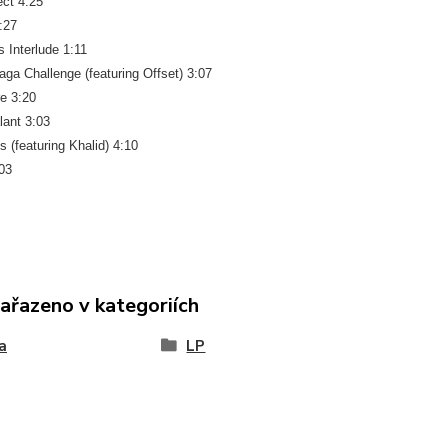
ect 4:25
:27
s Interlude 1:11
aga Challenge (featuring Offset) 3:07
re 3:20
lant 3:03
 (featuring Khalid) 4:10
03
zařazeno v kategoriích
a
LP