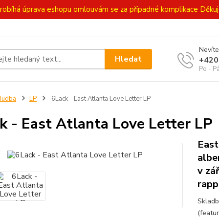
ě probíhá úprava eshopu omlouvám se za případné komplikace Děk
Nevíte
Hledat
+420
Po - P
Hudba
LP
6Lack - East Atlanta Love Letter LP
k - East Atlanta Love Letter LP
East
albe
v zá
rapp
Skladb
(featur