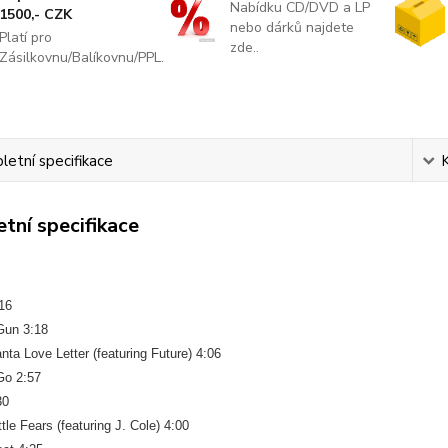
Nabídku CD/DVD a LP
1500,- CZK
nebo dárků najdete
Platí pro
zde..
Zásilkovnu/Balíkovnu/PPL.
etní specifikace
tní specifikace
:16
Gun 3:18
anta Love Letter (featuring Future) 4:06
Go 2:57
30
ttle Fears (featuring J. Cole) 4:00