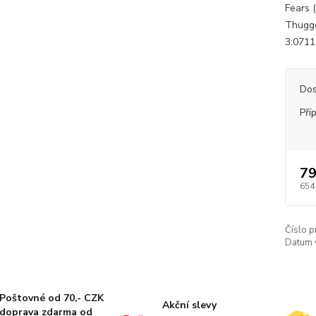
Fears (
Thugge
3:0711.
Dos
Pří
79
654
Číslo p
Datum 
Poštovné od 70,- CZK
Akční slevy
doprava zdarma od