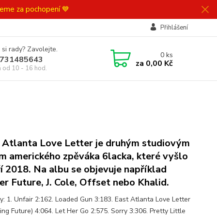
ujeme za pochopení 💙
Přihlášení
 si rady? Zavolejte.
0
ks
731485643
za
0,00 Kč
á od 10 - 16 hod.
 Atlanta Love Letter je druhým studiovým
m amerického zpěváka 6lacka, které vyšlo
ří 2018. Na albu se objevuje například
er Future, J. Cole, Offset nebo Khalid.
y: 1. Unfair 2:162. Loaded Gun 3:183. East Atlanta Love Letter
ing Future) 4:064. Let Her Go 2:575. Sorry 3:306. Pretty Little