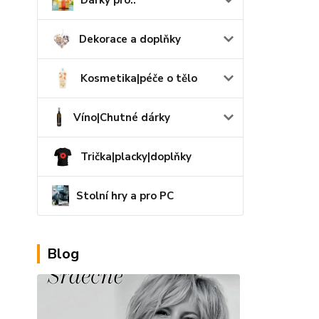
Dárky pro..
Dekorace a doplňky
Kosmetika|péče o tělo
Víno|Chutné dárky
Trička|placky|doplňky
Stolní hry a pro PC
Blog