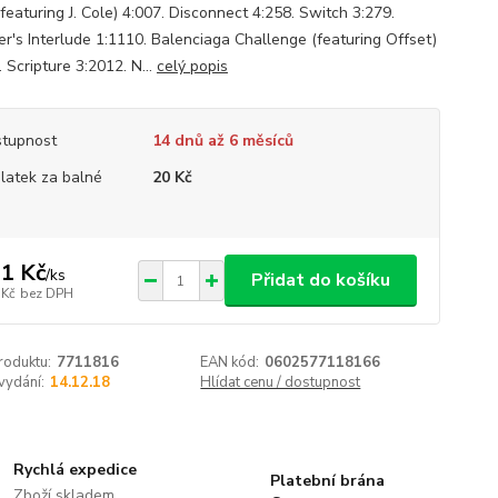
featuring J. Cole) 4:007. Disconnect 4:258. Switch 3:279.
r's Interlude 1:1110. Balenciaga Challenge (featuring Offset)
 Scripture 3:2012. N...
celý popis
tupnost
14 dnů až 6 měsíců
platek za balné
20 Kč
1 Kč
/
ks
Přidat do košíku
 Kč
bez DPH
roduktu:
7711816
EAN kód:
0602577118166
vydání:
14.12.18
Hlídat cenu / dostupnost
Rychlá expedice
Platební brána
Zboží skladem