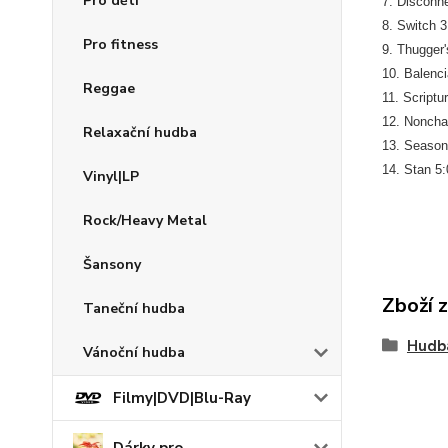
Pro děti
7. Disconn
8. Switch 3
Pro fitness
9. Thugger'
10. Balenci
Reggae
11. Scriptu
12. Noncha
Relaxační hudba
13. Seasons
14. Stan 5:
Vinyl|LP
Rock/Heavy Metal
Šansony
Zboží 
Taneční hudba
Hudb
Vánoční hudba
Filmy|DVD|Blu-Ray