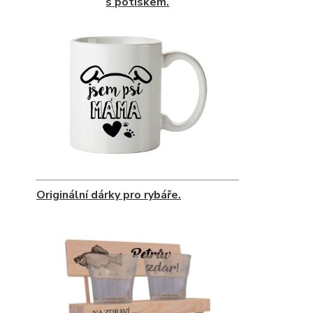
s potiskem.
Originální dárky pro rybáře.