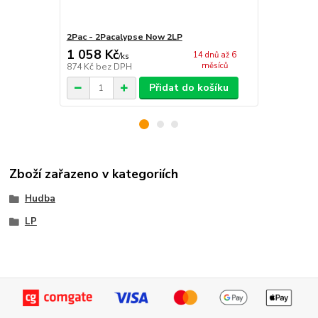
2Pac - 2Pacalypse Now 2LP
2Pac - Best 
1 058 Kč
1 041 Kč
14 dnů až 6
/
ks
měsíců
874 Kč
bez DPH
860 Kč
bez 
Přidat do košíku
Zboží zařazeno v kategoriích
Hudba
LP