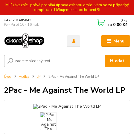
Milí zákazníci, právě probíhá úprava eshopu omlouvám se za případné
komplikace Děkujeme za pochopení 💙
0
ks
+420731485643
za
0,00 Kč
Po - Pá od 10 - 16 hod.
Menu
Hledat
Úvod
Hudba
LP
2Pac - Me Against The World LP
2Pac - Me Against The World LP