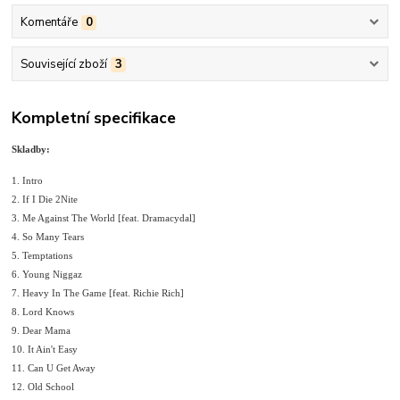
Komentáře
0
Související zboží
3
Kompletní specifikace
Skladby:
1. Intro
2. If I Die 2Nite
3. Me Against The World [feat. Dramacydal]
4. So Many Tears
5. Temptations
6. Young Niggaz
7. Heavy In The Game [feat. Richie Rich]
8. Lord Knows
9. Dear Mama
10. It Ain't Easy
11. Can U Get Away
12. Old School