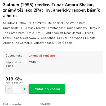
3.album (1995) reedice. Tupac Amaru Shakur,
známý též jako 2Pac, byl americký rapper, básník
a herec.
Skladby: 1. Intro2. If I Die 2Nite3. Me Against The World [feat.
Dramacydal]4. So Many Tears5. Temptations6. Young Niggaz7. Heavy In
The Game [feat. Richie Rich]8. Lord Knows9. Dear Mama10. It Ain't
Easy11. Can U Get Away12. Old School13. Fuck The World14. Death
Around The Corner15. Outlaw [feat. Dr...
celý popis
Dostupnost
14 dnů až 6 měsíců
Příplatek za
20 Kč
balné
919 Kč
/
ks
760 Kč
bez DPH
Přidat do košíku
Číslo produktu:
0844889