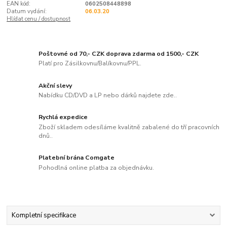
EAN kód:
0602508448898
Datum vydání:
06.03.20
Hlídat cenu / dostupnost
Poštovné od 70,- CZK doprava zdarma od 1500,- CZK
Platí pro Zásilkovnu/Balíkovnu/PPL.
Akční slevy
Nabídku CD/DVD a LP nebo dárků najdete zde..
Rychlá expedice
Zboží skladem odesíláme kvalitně zabalené do tří pracovních
dnů..
Platební brána Comgate
Pohodlná online platba za objednávku.
Kompletní specifikace