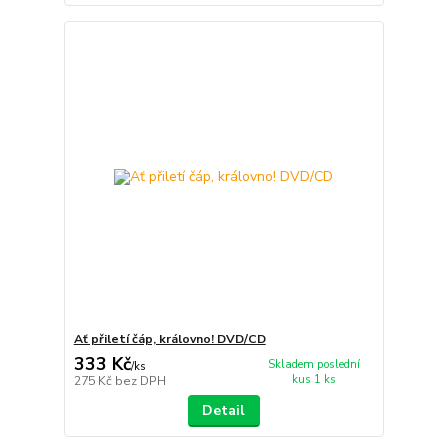
Ať přiletí čáp, královno! DVD/CD
333 Kč
Skladem poslední
/
ks
kus 1 ks
275 Kč
bez DPH
Detail