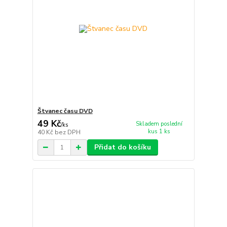
Štvanec času DVD
49 Kč
Skladem poslední
/
ks
kus 1 ks
40 Kč
bez DPH
Přidat do košíku