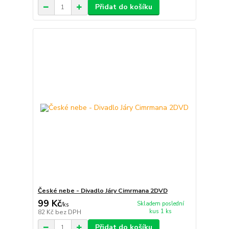
Přidat do košíku
České nebe - Divadlo Járy Cimrmana 2DVD
99 Kč
Skladem poslední
/
ks
kus 1 ks
82 Kč
bez DPH
Přidat do košíku