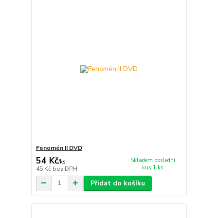
Fenomén II DVD
54 Kč
Skladem poslední
/
ks
kus 1 ks
45 Kč
bez DPH
Přidat do košíku