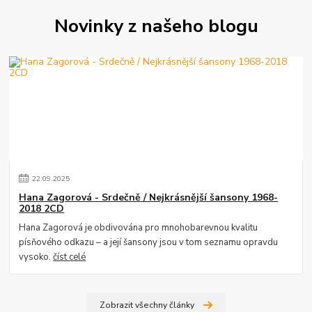
Novinky z našeho blogu
22
.
09
.
2025
Hana Zagorová - Srdečně / Nejkrásnější šansony 1968-
2018 2CD
Hana Zagorová je obdivována pro mnohobarevnou kvalitu
písňového odkazu – a její šansony jsou v tom seznamu opravdu
vysoko.
číst celé
Zobrazit všechny články