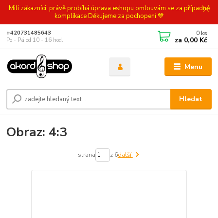
Milí zákazníci, právě probíhá úprava eshopu omlouvám se za případné
komplikace Děkujeme za pochopení 💙
0
ks
+420731485643
za
0,00 Kč
Po - Pá od 10 - 16 hod.
Menu
Hledat
Obraz: 4:3
strana
z 6
další